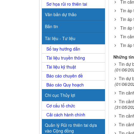
Tin cả
Sơ họa rủi ro thiên tai
Tin áp 
Văn bản dự thảo
Tin áp 
Bản tin
Tin áp 
Tin cả
Tài liệu - Tư liệu
Tin áp 
Sổ tay hướng dẫn
Những tin
Tài liệu truyền thông
Tin dự 
Tài liệu kỹ thuật
(01/06/20
Báo cáo chuyên đề
Tin dự 
(01/06/20
Báo cáo Quy hoạch
Tin cản
Chi cục Thủy lợi
Tin cản
Cơ cấu tổ chức
(31/05/20
Cải cách hành chính
Tin cản
Tin cản
Quản lý Rủi ro thiên tai dựa
vào Cộng đồng
Tin cản