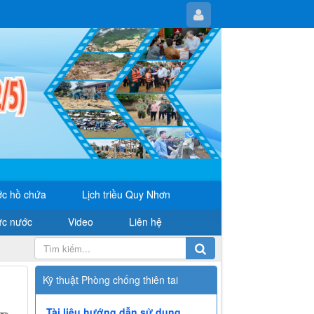
c hồ chứa
Lịch triều Quy Nhơn
ực nước
Video
Liên hệ
Kỹ thuật Phòng chống thiên tai
Tài liệu hướng dẫn sử dụng