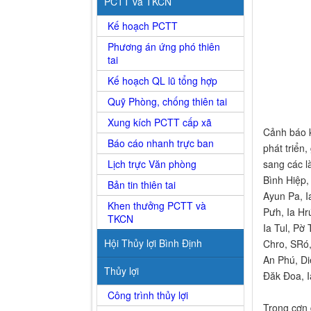
PCTT và TKCN
Kế hoạch PCTT
Phương án ứng phó thiên
tai
Kế hoạch QL lũ tổng hợp
Quỹ Phòng, chống thiên tai
Xung kích PCTT cấp xã
Cảnh báo k
Báo cáo nhanh trực ban
phát triển
Lịch trực Văn phòng
sang các l
Bình Hiệp,
Bản tin thiên tai
Ayun Pa, I
Khen thưởng PCTT và
Pưh, Ia Hrú
TKCN
Ia Tul, Pờ
Hội Thủy lợi Bình Định
Chro, SRó,
An Phú, Di
Thủy lợi
Đăk Đoa, I
Công trình thủy lợi
Trong cơn 