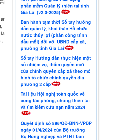
phần mềm Quản lý thiên tai tỉnh
Gia Lai (v2.0-2025)
dar
Ban hành tạm thời Sổ tay hướng
g,
dẫn quản lý, khai thác Hồ chứa
 Ia
nước thủy lợi (phần công trình
o,
đầu mối) đối với UBND cấp xã,
phường tỉnh Gia Lai
Sổ tay Hướng dẫn thực hiện một
số nhiệm vụ, thẩm quyền mới
của chính quyền cấp xã theo mô
hình tổ chức chính quyền địa
phương 2 cấp
Tài liệu Hội nghị toàn quốc về
công tác phòng, chống thiên tai
và tìm kiếm cứu nạn năm 2024
Quyết định số 896/QĐ-BNN-VPĐP
ngày 01/4/2024 của Bộ trưởng
Bộ Nông nghiệp và PTNT ban