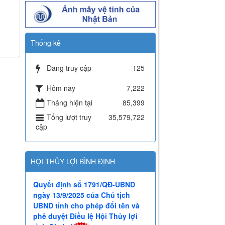
Thống kê
Đang truy cập
125
Hôm nay
7,222
Tháng hiện tại
85,399
Tổng lượt truy
35,579,722
cập
HỘI THỦY LỢI BÌNH ĐỊNH
Quyết định số 1791/QĐ-UBND
ngày 13/9/2025 của Chủ tịch
UBND tỉnh cho phép đổi tên và
phê duyệt Điều lệ Hội Thủy lợi
tỉnh Gia Lai
Thư của Quyền Bộ trưởng Bộ
Nông nghiệp và Môi trường