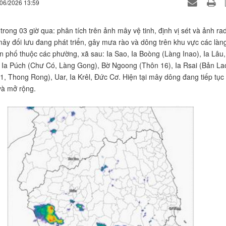
/06/2026 13:59
trong 03 giờ qua: phân tích trên ảnh mây vệ tinh, định vị sét và ảnh ra
 mây đối lưu đang phát triển, gây mưa rào và dông trên khu vực các làn
ân phố thuộc các phường, xã sau: Ia Sao, Ia Boòng (Làng Inao), Ia Lâu,
, Ia Púch (Chư Có, Làng Gong), Bờ Ngoong (Thôn 16), Ia Rsai (Bản La
, Thong Rong), Uar, Ia Krêl, Đức Cơ. Hiện tại mây dông đang tiếp tục
 và mở rộng.