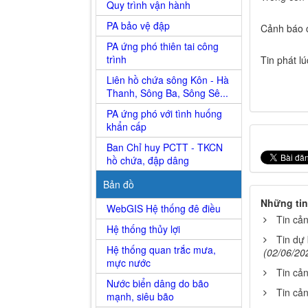
Quy trình vận hành
PA bảo vệ đập
Cảnh báo cấ
PA ứng phó thiên tai công
trình
Tin phát l
Liên hồ chứa sông Kôn - Hà
Thanh, Sông Ba, Sông Sê...
PA ứng phó với tình huống
khẩn cấp
Ban Chỉ huy PCTT - TKCN
hồ chứa, đập dâng
Bản đồ
Những tin
WebGIS Hệ thống đê điều
Tin cả
Hệ thống thủy lợi
Tin dự
Hệ thống quan trắc mưa,
(02/06/20
mực nước
Tin cả
Nước biển dâng do bão
Tin cả
mạnh, siêu bão