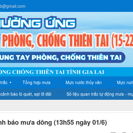
lb@gmail.com
trắc
Tổng hợp mưa
Mực nước thủy văn
Mực nướ
▼
cảnh báo lũ quét, sạt lở đất
Số liệu quan trắc tự động mưa - m
nh báo mưa dông (13h55 ngày 01/6)