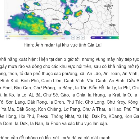
Hình: Ảnh radar tại khu vực tỉnh Gia Lai
hả năng xuất hiện: Hiện tại đến 3 giờ tới, những vùng mây này tiếp tục
, gây mưa rào và dông cho các khu vực nói trên, sau có khả năng mở r
àng, thôn, tổ dân phố thuộc các phường, xã: An Lão, An Toàn, An Vinh,
 Bình Khê, Bình Phú, Canh Liên, Canh Vinh, Vân Canh, An Bình, Cửu A
a Rbol, Bàu Cạn, Chư Prông, Ia Băng, Ia Tôr, Biển Hồ, Ia Ly, Ia Phí, Ch
, Ia Ko, Ia Le, AL Bá, Chư Sê, Gào, Ia Chia, Ia Hrung, Ia Krái, Ia O, Ia
 Tó, Sơn Lang, Đăk Rong, Ia Dreh, Phú Túc, Chơ Long, Chư Krey, Kông
 Ya Ma, Đăk Song, Kon Chiêng, Lơ Pang, Chư A Thai, Ia Hiao, Phú Thi
ên Hồng, Hội Phú, Pleiku, Thống Nhất, Ya Hội, Đak Pơ, KDang, Kon G
a Dom, Ia Dơk, Ia Nan, Ia Pnôn và các khu vực lân cận.
dông cần đề phòng có lốc, sét, mưa đá và gió giật mạnh.