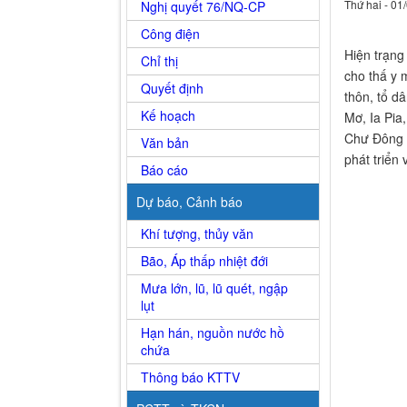
Thứ hai - 01
Nghị quyết 76/NQ-CP
Công điện
Hiện trạng 
Chỉ thị
cho thấ y
Quyết định
thôn, tổ d
Kế hoạch
Mơ, Ia Pia
Chư Đông 1
Văn bản
phát triển
Báo cáo
Dự báo, Cảnh báo
Khí tượng, thủy văn
Bão, Áp thấp nhiệt đới
Mưa lớn, lũ, lũ quét, ngập
lụt
Hạn hán, nguồn nước hồ
chứa
Thông báo KTTV