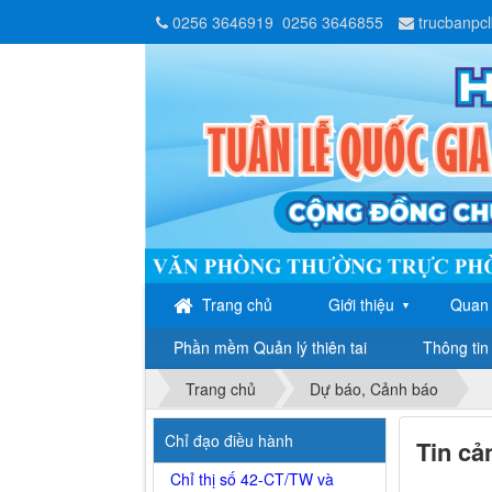
0256 3646919
0256 3646855
trucbanpc
Trang chủ
Giới thiệu
Quan 
▼
Phần mềm Quản lý thiên tai
Thông tin 
Trang chủ
Dự báo, Cảnh báo
Chỉ đạo điều hành
Tin cả
Chỉ thị số 42-CT/TW và