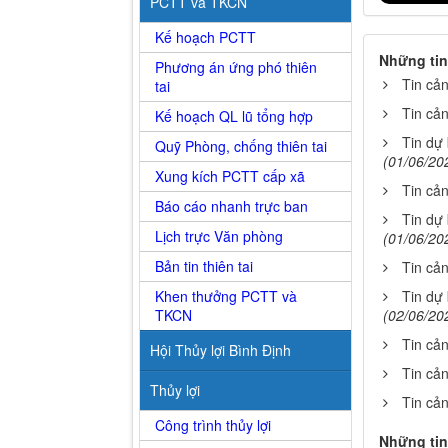
PCTT và TKCN
Kế hoạch PCTT
Những tin
Phương án ứng phó thiên
Tin cả
tai
Tin cả
Kế hoạch QL lũ tổng hợp
Tin dự
Quỹ Phòng, chống thiên tai
(01/06/20
Xung kích PCTT cấp xã
Tin cả
Báo cáo nhanh trực ban
Tin dự
Lịch trực Văn phòng
(01/06/20
Bản tin thiên tai
Tin cả
Khen thưởng PCTT và
Tin dự
TKCN
(02/06/20
Tin cả
Hội Thủy lợi Bình Định
Tin cả
Thủy lợi
Tin cả
Công trình thủy lợi
Những tin