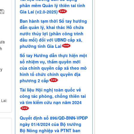
phần mềm Quản lý thiên tai tỉnh
Gia Lai (v2.0-2025)
Ban hành tạm thời Sổ tay hướng
dẫn quản lý, khai thác Hồ chứa
nước thủy lợi (phần công trình
đầu mối) đối với UBND cấp xã,
mưa
phường tỉnh Gia Lai
nh
Sổ tay Hướng dẫn thực hiện một
số nhiệm vụ, thẩm quyền mới
của chính quyền cấp xã theo mô
uy
hình tổ chức chính quyền địa
phương 2 cấp
Tài liệu Hội nghị toàn quốc về
công tác phòng, chống thiên tai
 Lai:
và tìm kiếm cứu nạn năm 2024
Quyết định số 896/QĐ-BNN-VPĐP
ngày 01/4/2024 của Bộ trưởng
Bộ Nông nghiệp và PTNT ban