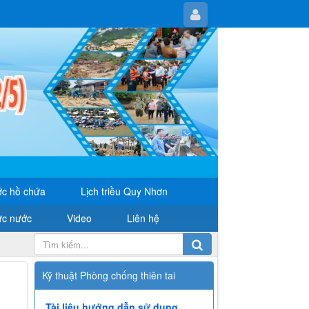
c hồ chứa
Lịch triều Quy Nhơn
ực nước
Video
Liên hệ
Kỹ thuật Phòng chống thiên tai
Tài liệu hướng dẫn sử dụng