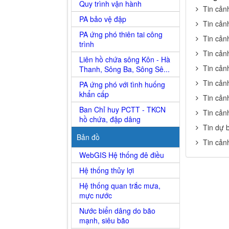
Quy trình vận hành
Tin cản
PA bảo vệ đập
Tin cản
PA ứng phó thiên tai công
Tin cản
trình
Tin cản
Liên hồ chứa sông Kôn - Hà
Tin cản
Thanh, Sông Ba, Sông Sê...
Tin cản
PA ứng phó với tình huống
khẩn cấp
Tin cản
Ban Chỉ huy PCTT - TKCN
Tin cản
hồ chứa, đập dâng
Tin dự 
Bản đồ
Tin cản
WebGIS Hệ thống đê điều
Hệ thống thủy lợi
Hệ thống quan trắc mưa,
mực nước
Nước biển dâng do bão
mạnh, siêu bão