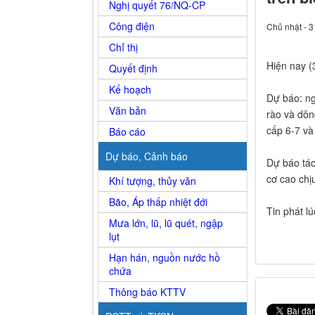
Nghị quyết 76/NQ-CP
Công điện
Chủ nhật - 3
Chỉ thị
Hiện nay (
Quyết định
Kế hoạch
Dự báo: ng
Văn bản
rào và dôn
cấp 6-7 và
Báo cáo
Dự báo, Cảnh báo
Dự báo tác
cơ cao chị
Khí tượng, thủy văn
Bão, Áp thấp nhiệt đới
Tin phát l
Mưa lớn, lũ, lũ quét, ngập
lụt
Hạn hán, nguồn nước hồ
chứa
Thông báo KTTV