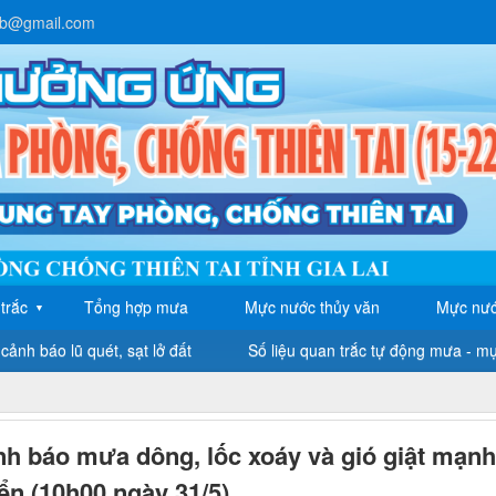
lb@gmail.com
trắc
Tổng hợp mưa
Mực nước thủy văn
Mực nướ
▼
cảnh báo lũ quét, sạt lở đất
Số liệu quan trắc tự động mưa - m
nh báo mưa dông, lốc xoáy và gió giật mạnh
iển (10h00 ngày 31/5)