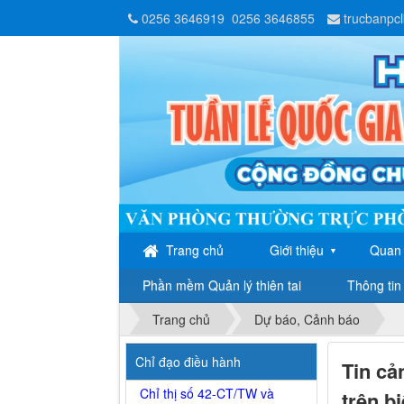
0256 3646919
0256 3646855
trucbanpc
Trang chủ
Giới thiệu
Quan 
▼
Phần mềm Quản lý thiên tai
Thông tin 
Trang chủ
Dự báo, Cảnh báo
Chỉ đạo điều hành
Tin cả
Chỉ thị số 42-CT/TW và
trên b