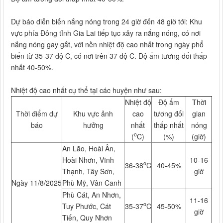
Dự báo diễn biến nắng nóng trong 24 giờ đến 48 giờ tới: Khu
vực phía Đông tỉnh Gia Lai tiếp tục xảy ra nắng nóng, có nơi
nắng nóng gay gắt, với nền nhiệt độ cao nhất trong ngày phổ
biến từ 35-37 độ C, có nơi trên 37 độ C. Độ ẩm tương đối thấp
nhất 40-50%.
Nhiệt độ cao nhất cụ thể tại các huyện như sau:
Nhiệt độ
Độ ẩm
Thời
Thời điểm dự
Khu vực ảnh
cao
tương đối
gian
báo
hưởng
nhất
thấp nhất
nóng
o
(
C)
(%)
(giờ)
An Lão, Hoài Ân,
Hoài Nhơn, Vĩnh
10-16
o
36-38
C
40-45%
Thạnh, Tây Sơn,
giờ
Ngày 11/8/2025
Phù Mỹ, Vân Canh
Phù Cát, An Nhơn,
11-16
o
Tuy Phước, Cát
35-37
C
45-50%
giờ
Tiến, Quy Nhơn