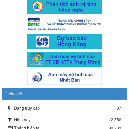
Thống kê
Đang truy cập
37
Hôm nay
12,556
Tháng hiện tại
90,733