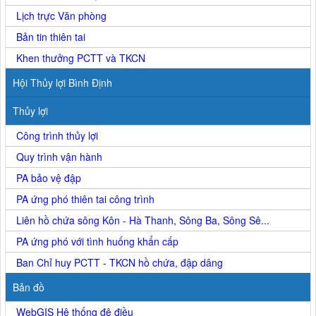
Lịch trực Văn phòng
Bản tin thiên tai
Khen thưởng PCTT và TKCN
Hội Thủy lợi Bình Định
Thủy lợi
Công trình thủy lợi
Quy trình vận hành
PA bảo vệ đập
PA ứng phó thiên tai công trình
Liên hồ chứa sông Kôn - Hà Thanh, Sông Ba, Sông Sê...
PA ứng phó với tình huống khẩn cấp
Ban Chỉ huy PCTT - TKCN hồ chứa, đập dâng
Bản đồ
WebGIS Hệ thống đê điều