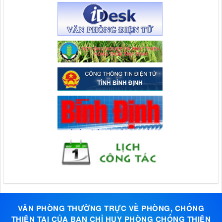
VĂN PHÒNG THƯỜNG TRỰC VỀ PHÒNG, CHỐNG
THIÊN TAI CỦA BAN CHỈ HUY PHÒNG CHỐNG THIÊN