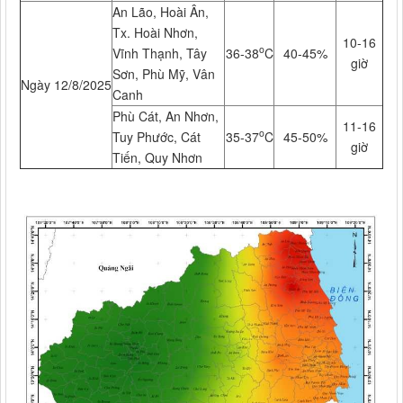
An Lão, Hoài Ân,
Tx. Hoài Nhơn,
10-16
o
Vĩnh Thạnh, Tây
36-38
C
40-45%
giờ
Sơn, Phù Mỹ, Vân
Ngày 12/8/2025
Canh
Phù Cát, An Nhơn,
11-16
o
Tuy Phước, Cát
35-37
C
45-50%
giờ
Tiến, Quy Nhơn