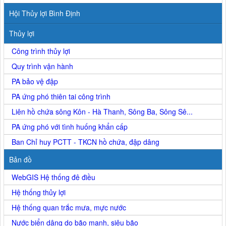
Hội Thủy lợi Bình Định
Thủy lợi
Công trình thủy lợi
Quy trình vận hành
PA bảo vệ đập
PA ứng phó thiên tai công trình
Liên hồ chứa sông Kôn - Hà Thanh, Sông Ba, Sông Sê...
PA ứng phó với tình huống khẩn cấp
Ban Chỉ huy PCTT - TKCN hồ chứa, đập dâng
Bản đồ
WebGIS Hệ thống đê điều
Hệ thống thủy lợi
Hệ thống quan trắc mưa, mực nước
Nước biển dâng do bão mạnh, siêu bão