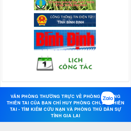
VĂN PHÒNG THƯỜNG TRỰC VỀ PHÒNG, CHỐNG
THIÊN TAI CỦA BAN CHỈ HUY PHÒNG CHỐNG THIÊN
TAI - TÌM KIẾM CỨU NẠN VÀ PHÒNG THỦ DÂN SỰ
TỈNH GIA LAI