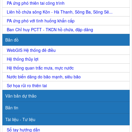
PA ứng phó thiên tai công trình
Liên hồ chứa sông Kôn - Hà Thanh, Sông Ba, Sông Sê...
PA ứng phó với tình huống khẩn cấp
Ban Chỉ huy PCTT - TKCN hồ chứa, đập dâng
Bản đồ
WebGIS Hệ thống đê điều
Hệ thống thủy lợi
Hệ thống quan trắc mưa, mực nước
Nước biển dâng do bão mạnh, siêu bão
Sơ họa rủi ro thiên tai
Văn bản dự thảo
Bản tin
Tài liệu - Tư liệu
Sổ tay hướng dẫn