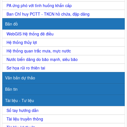
PA ứng phó với tình huống khẩn cấp
Ban Chỉ huy PCTT - TKCN hồ chứa, đập dâng
Bản đồ
WebGIS Hệ thống đê điều
Hệ thống thủy lợi
Hệ thống quan trắc mưa, mực nước
Nước biển dâng do bão mạnh, siêu bão
Sơ họa rủi ro thiên tai
Văn bản dự thảo
Bản tin
Tài liệu - Tư liệu
Sổ tay hướng dẫn
Tài liệu truyền thông