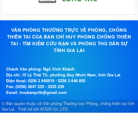
VĂN PHÒNG THƯỜNG TRỰC VỀ PHÒNG, CHỐNG
THIÊN TAI CỦA BAN CHỈ HUY PHÒNG CHỐNG THIÊN
TAI - TÌM KIẾM CỨU NẠN VÀ PHÒNG THỦ DÂN SỰ
TỈNH GIA LAI
Chánh Văn phòng: Ngô Vĩnh Khánh
Địa chỉ: 15 Lý Thái Tổ, phường Quy Nhơn Nam, tỉnh Gia Lai
Điện thoại:
0256 3 646919
-
0256 3 646 855
Fax: (0256) 3647 229 - 3535 239
Email: trucbanpclb@gmail.com
© Bản quyền thuộc về
Văn phòng Thường trực Phòng, chống thiên tai tỉnh
Gia Lai
.
Thiết kế bởi
ATGIS Co.,LTD
.