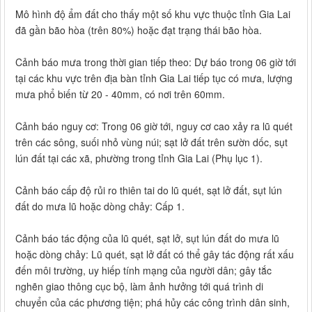
Mô hình độ ẩm đất cho thấy một số khu vực thuộc tỉnh Gia Lai
đã gần bão hòa (trên 80%) hoặc đạt trạng thái bão hòa.
Cảnh báo mưa trong thời gian tiếp theo: Dự báo trong 06 giờ tới
tại các khu vực trên địa bàn tỉnh Gia Lai tiếp tục có mưa, lượng
mưa phổ biến từ 20 - 40mm, có nơi trên 60mm.
Cảnh báo nguy cơ: Trong 06 giờ tới, nguy cơ cao xảy ra lũ quét
trên các sông, suối nhỏ vùng núi; sạt lở đất trên sườn dốc, sụt
lún đất tại các xã, phường trong tỉnh Gia Lai (Phụ lục 1).
Cảnh báo cấp độ rủi ro thiên tai do lũ quét, sạt lở đất, sụt lún
đất do mưa lũ hoặc dòng chảy: Cấp 1.
Cảnh báo tác động của lũ quét, sạt lở, sụt lún đất do mưa lũ
hoặc dòng chảy: Lũ quét, sạt lở đất có thể gây tác động rất xấu
đến môi trường, uy hiếp tính mạng của người dân; gây tắc
nghẽn giao thông cục bộ, làm ảnh hưởng tới quá trình di
chuyển của các phương tiện; phá hủy các công trình dân sinh,