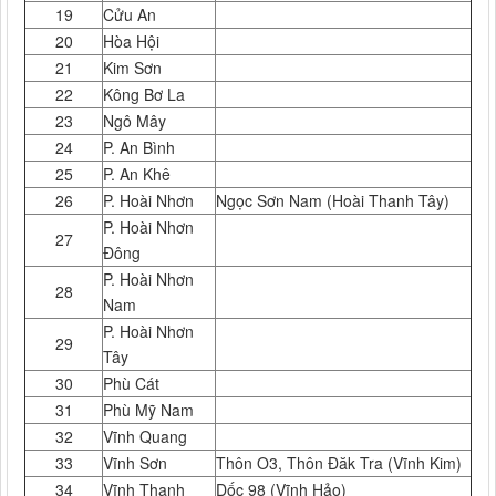
19
Cửu An
20
Hòa Hội
21
Kim Sơn
22
Kông Bơ La
23
Ngô Mây
24
P. An Bình
25
P. An Khê
26
P. Hoài Nhơn
Ngọc Sơn Nam (Hoài Thanh Tây)
P. Hoài Nhơn
27
Đông
P. Hoài Nhơn
28
Nam
P. Hoài Nhơn
29
Tây
30
Phù Cát
31
Phù Mỹ Nam
32
Vĩnh Quang
33
Vĩnh Sơn
Thôn O3, Thôn Đăk Tra (Vĩnh Kim)
34
Vĩnh Thạnh
Dốc 98 (Vĩnh Hảo)