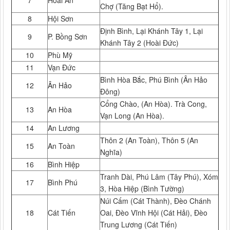
Chợ (Tăng Bạt Hổ).
8
Hội Sơn
Định Bình, Lại Khánh Tây 1, Lại
9
P. Bồng Sơn
Khánh Tây 2 (Hoài Đức)
10
Phù Mỹ
11
Vạn Đức
Bình Hòa Bắc, Phú Bình (Ân Hảo
12
Ân Hảo
Đông)
Cổng Chào, (An Hòa). Trà Cong,
13
An Hòa
Vạn Long (An Hòa).
14
An Lương
Thôn 2 (An Toàn), Thôn 5 (An
15
An Toàn
Nghĩa)
16
Bình Hiệp
Tranh Dài, Phú Lâm (Tây Phú), Xóm
17
Bình Phú
3, Hòa Hiệp (Bình Tường)
Núi Cấm (Cát Thành), Đèo Chánh
18
Cát Tiến
Oai, Đèo Vĩnh Hội (Cát Hải), Đèo
Trung Lương (Cát Tiến)