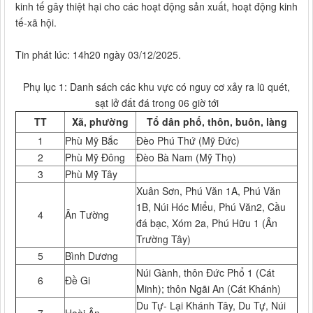
kinh tế gây thiệt hại cho các hoạt động sản xuất, hoạt động kinh
tế-xã hội.
Tin phát lúc: 14h20 ngày 03/12/2025.
Phụ lục 1: Danh sách các khu vực có nguy cơ xảy ra lũ quét,
sạt lở đất đá trong 06 giờ tới
TT
Xã, phường
Tổ
dân phố,
thôn, buôn, làng
1
Phù Mỹ Bắc
Đèo Phú Thứ (Mỹ Đức)
2
Phù Mỹ Đông
Đèo Bà Nam (Mỹ Thọ)
3
Phù Mỹ Tây
Xuân Sơn, Phú Văn 1A, Phú Văn
1B, Núi Hóc Miểu, Phú Văn2, Cầu
4
Ân Tường
đá bạc, Xóm 2a, Phú Hữu 1 (Ân
Trường Tây)
5
Bình Dương
Núi Gành, thôn Đức Phổ 1 (Cát
6
Đề Gi
Minh); thôn Ngãi An (Cát Khánh)
Du Tự- Lại Khánh Tây, Du Tự, Núi
7
Hoài Ân