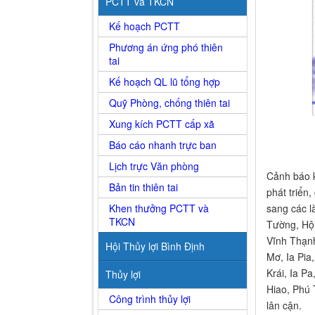
PCTT và TKCN
Kế hoạch PCTT
Phương án ứng phó thiên
tai
Kế hoạch QL lũ tổng hợp
Quỹ Phòng, chống thiên tai
Xung kích PCTT cấp xã
Báo cáo nhanh trực ban
Lịch trực Văn phòng
Cảnh báo k
Bản tin thiên tai
phát triển
Khen thưởng PCTT và
sang các l
TKCN
Tường, Hội
Vĩnh Thạnh
Hội Thủy lợi Bình Định
Mơ, Ia Pia,
Krái, Ia P
Thủy lợi
Hiao, Phú 
Công trình thủy lợi
lân cận.