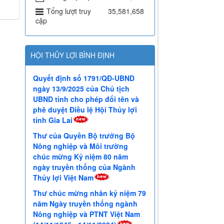
Thống kê
Đang truy cập
31
Hôm nay
9,158
Tháng hiện tại
87,335
Tổng lượt truy
35,581,658
cập