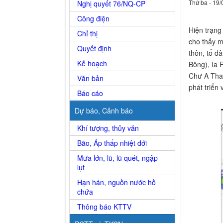
Thứ ba - 19/
Nghị quyết 76/NQ-CP
Công điện
Hiện trạng 
Chỉ thị
cho thấy 
Quyết định
thôn, tổ d
Kế hoạch
Bông), Ia R
Chư A Thai
Văn bản
phát triển
Báo cáo
Dự báo, Cảnh báo
Khí tượng, thủy văn
Bão, Áp thấp nhiệt đới
Mưa lớn, lũ, lũ quét, ngập
lụt
Hạn hán, nguồn nước hồ
chứa
Thông báo KTTV