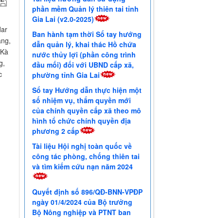
phần mềm Quản lý thiên tai tỉnh
Gia Lai (v2.0-2025)
dar
Ban hành tạm thời Sổ tay hướng
àng,
dẫn quản lý, khai thác Hồ chứa
 Kà
nước thủy lợi (phần công trình
g,
đầu mối) đối với UBND cấp xã,
c
phường tỉnh Gia Lai
Sổ tay Hướng dẫn thực hiện một
số nhiệm vụ, thẩm quyền mới
của chính quyền cấp xã theo mô
hình tổ chức chính quyền địa
phương 2 cấp
Tài liệu Hội nghị toàn quốc về
công tác phòng, chống thiên tai
và tìm kiếm cứu nạn năm 2024
Quyết định số 896/QĐ-BNN-VPĐP
ngày 01/4/2024 của Bộ trưởng
Bộ Nông nghiệp và PTNT ban