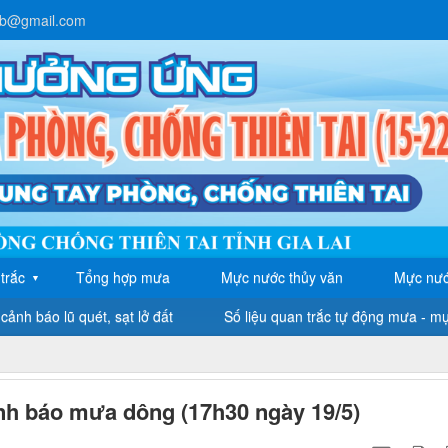
lb@gmail.com
trắc
Tổng hợp mưa
Mực nước thủy văn
Mực nướ
▼
cảnh báo lũ quét, sạt lở đất
Số liệu quan trắc tự động mưa - m
nh báo mưa dông (17h30 ngày 19/5)