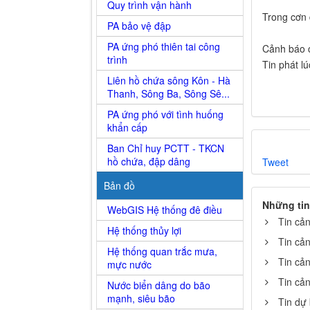
Quy trình vận hành
Trong cơn 
PA bảo vệ đập
PA ứng phó thiên tai công
Cảnh báo cấ
trình
Tin phát l
Liên hồ chứa sông Kôn - Hà
Thanh, Sông Ba, Sông Sê...
PA ứng phó với tình huống
khẩn cấp
Ban Chỉ huy PCTT - TKCN
hồ chứa, đập dâng
Tweet
Bản đồ
Những tin
WebGIS Hệ thống đê điều
Tin cả
Hệ thống thủy lợi
Tin cả
Hệ thống quan trắc mưa,
Tin cả
mực nước
Tin cả
Nước biển dâng do bão
mạnh, siêu bão
Tin dự