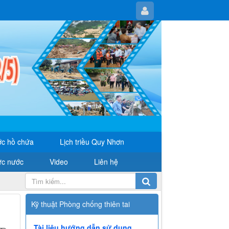
c hồ chứa
Lịch triều Quy Nhơn
ực nước
Video
Liên hệ
Kỹ thuật Phòng chống thiên tai
Tài liệu hướng dẫn sử dụng