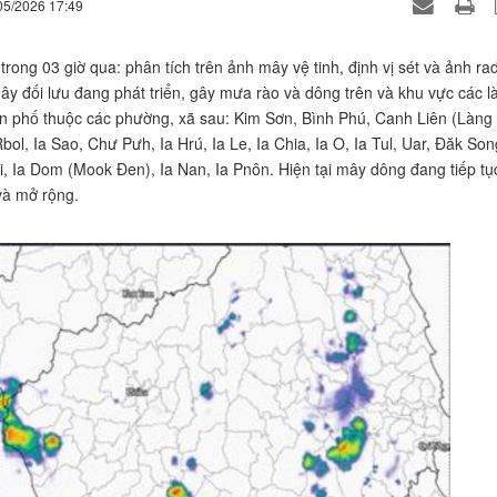
05/2026 17:49
trong 03 giờ qua: phân tích trên ảnh mây vệ tinh, định vị sét và ảnh ra
mây đối lưu đang phát triển, gây mưa rào và dông trên và khu vực các l
ân phố thuộc các phường, xã sau: Kim Sơn, Bình Phú, Canh Liên (Làng
bol, Ia Sao, Chư Pưh, Ia Hrú, Ia Le, Ia Chia, Ia O, Ia Tul, Uar, Đăk Son
, Ia Dom (Mook Đen), Ia Nan, Ia Pnôn. Hiện tại mây dông đang tiếp tụ
 và mở rộng.