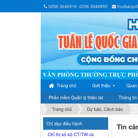
0256 3646919
0256 3646855
trucbanpc
Trang chủ
Giới thiệu
Quan 
▼
Phần mềm Quản lý thiên tai
Thông tin 
Trang chủ
Dự báo, Cảnh báo
Chỉ đạo điều hành
Tin cả
Chỉ thị số 42-CT/TW và