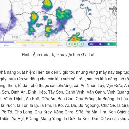
Hình: Ảnh radar tại khu vực tỉnh Gia Lai
hả năng xuất hiện: Hiện tại đến 3 giờ tới, những vùng mây này tiếp tục
, gây mưa rào và dông cho các khu vực nói trên, sau có khả năng mở r
àng, thôn, tổ dân phố thuộc các phường, xã: An Nhơn Tây, Vạn Đức, Ân
 Sơn, Bình An, Bình Hiệp, Tây Sơn, Canh Vinh, Vân Canh, Vĩnh Quang
, Vĩnh Thịnh, An Khê, Cửu An, Bàu Cạn, Chư Prông, Ia Boòng, Ia Lâu,
 Ia Púch, Ia Tôr, Ia Ly, Ia Phí, Ia Ko, AL Bá, Bờ Ngoong, Chư Sê, Ia Grai
a, Pờ Tó, Chơ Long, Chư Krey, Kông Chro, SRó, Ya Ma, Hra, Kon Chiêng
Thiện, Ya Hội, KDang, Mang Yang, Ia Dơk, Ia Krêl, Đức Cơ và các khu 