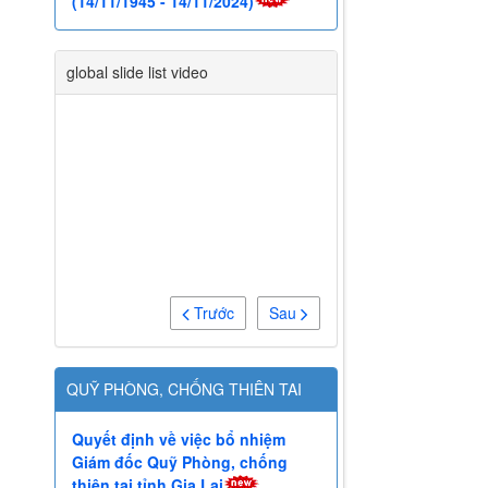
HỘI THỦY LỢI BÌNH ĐỊNH
Quyết định số 1791/QĐ-UBND
ngày 13/9/2025 của Chủ tịch
UBND tỉnh cho phép đổi tên và
phê duyệt Điều lệ Hội Thủy lợi
tỉnh Gia Lai
Thư của Quyền Bộ trưởng Bộ
Nông nghiệp và Môi trường
chúc mừng Kỷ niệm 80 năm
ngày truyền thống của Ngành
Thủy lợi Việt Nam
Thư chúc mừng nhân kỷ niệm 79
năm Ngày truyền thống ngành
Nông nghiệp và PTNT Việt Nam
(14/11/1945 - 14/11/2024)