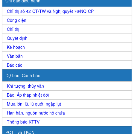
Chỉ đạo điều hành
Chỉ thị số 42-CT/TW và Nghị quyết 76/NQ-CP
Công điện
Chỉ thị
Quyết định
Kế hoạch
Văn bản
Báo cáo
Dự báo, Cảnh báo
Khí tượng, thủy văn
Bão, Áp thấp nhiệt đới
Mưa lớn, lũ, lũ quét, ngập lụt
Hạn hán, nguồn nước hồ chứa
Thông báo KTTV
PCTT và TKCN