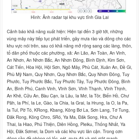
Hình: Ảnh radar tại khu vực tỉnh Gia Lai
Cảnh báo khả năng xuất hiện: Hiện tại đến 3 giờ tới, những
vùng mây này tiếp tục phát triển, gây mưa rào và dông cho các
khu vực nói trên, sau có khả năng mở rộng sang các làng, thôn,
tổ dân phố thuộc các phường, xã: An Lão, An Toàn, An Vinh,
An Nhơn, An Nhơn Bắc, An Nhơn Đông, Bình Định, Kim Sơn,
Cát Tiến, Hòa Hội, Hội Sơn, Ngô Mây, Phù Cát, Xuân An, Đề Gi,
Phù Mỹ Nam, Quy Nhơn, Quy Nhơn Bắc, Quy Nhơn Đông, Tuy
Phước, Tuy Phước Bắc, Tuy Phước Tây, Tuy Phước Đông, Bình
An, Bình Phú, Canh Vinh, Vĩnh Sơn, Vĩnh Thạnh, Vĩnh Thịnh,
An Khê, Cửu An, Bàu Cạn, Ia Lâu, Ia Mơ, Ia Tôr, Biển Hồ, Chư
Păh, Ia Phí, Ia Le, Gào, Ia Chia, Ia Grai, Ia Hrung, Ia O, Ia Pa,
Ia Tul, Pờ Tó, KRong, Kbang, Kông Bơ La, Sơn Lang, Tơ Tung,
Đăk Rong, Kông Chro, SRó, Ya Ma, Đăk Song, Hra, Chư A
Thai, Ia Hiao, Phú Thiện, Diên Hồng, Pleiku, Thống Nhất, Ya
Hội, Đăk Sơmei, Ia Dom và các khu vực lân cận. Trong cơn
dông cần đề phòng có lốc, sét, mưa đá và gió giật mạnh.