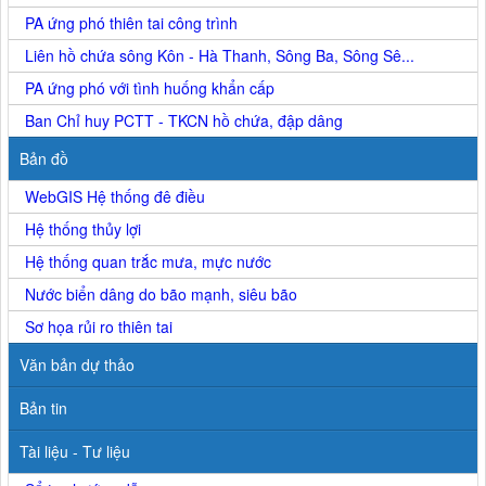
PA ứng phó thiên tai công trình
Liên hồ chứa sông Kôn - Hà Thanh, Sông Ba, Sông Sê...
PA ứng phó với tình huống khẩn cấp
Ban Chỉ huy PCTT - TKCN hồ chứa, đập dâng
Bản đồ
WebGIS Hệ thống đê điều
Hệ thống thủy lợi
Hệ thống quan trắc mưa, mực nước
Nước biển dâng do bão mạnh, siêu bão
Sơ họa rủi ro thiên tai
Văn bản dự thảo
Bản tin
Tài liệu - Tư liệu