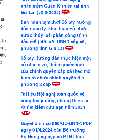
phần mềm Quản lý thiên tai tỉnh
Gia Lai (v2.0-2025)
dar
Ban hành tạm thời Sổ tay hướng
ác
dẫn quản lý, khai thác Hồ chứa
nước thủy lợi (phần công trình
 Ia
đầu mối) đối với UBND cấp xã,
ng,
phường tỉnh Gia Lai
Đăk
Sổ tay Hướng dẫn thực hiện một
ếp
số nhiệm vụ, thẩm quyền mới
của chính quyền cấp xã theo mô
hình tổ chức chính quyền địa
phương 2 cấp
Tài liệu Hội nghị toàn quốc về
công tác phòng, chống thiên tai
và tìm kiếm cứu nạn năm 2024
Quyết định số 896/QĐ-BNN-VPĐP
ngày 01/4/2024 của Bộ trưởng
Bộ Nông nghiệp và PTNT ban