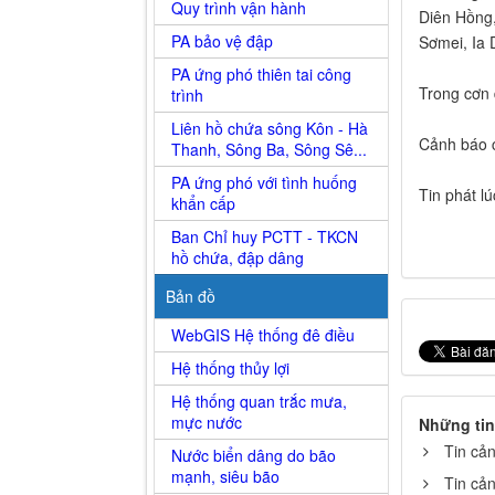
Quy trình vận hành
Diên Hồng,
PA bảo vệ đập
Sơmei, Ia 
PA ứng phó thiên tai công
Trong cơn 
trình
Liên hồ chứa sông Kôn - Hà
Cảnh báo cấ
Thanh, Sông Ba, Sông Sê...
PA ứng phó với tình huống
Tin phát l
khẩn cấp
Ban Chỉ huy PCTT - TKCN
hồ chứa, đập dâng
Bản đồ
WebGIS Hệ thống đê điều
Hệ thống thủy lợi
Hệ thống quan trắc mưa,
mực nước
Những tin
Tin cả
Nước biển dâng do bão
mạnh, siêu bão
Tin cả