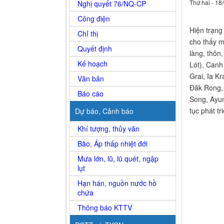
Thứ hai - 18
Nghị quyết 76/NQ-CP
Công điện
Hiện trạng 
Chỉ thị
cho thấy m
Quyết định
làng, thôn
Kế hoạch
Lót), Canh
Grai, Ia Kr
Văn bản
Đăk Rong, 
Báo cáo
Song, Ayun
tục phát tr
Dự báo, Cảnh báo
Khí tượng, thủy văn
Bão, Áp thấp nhiệt đới
Mưa lớn, lũ, lũ quét, ngập
lụt
Hạn hán, nguồn nước hồ
chứa
Thông báo KTTV