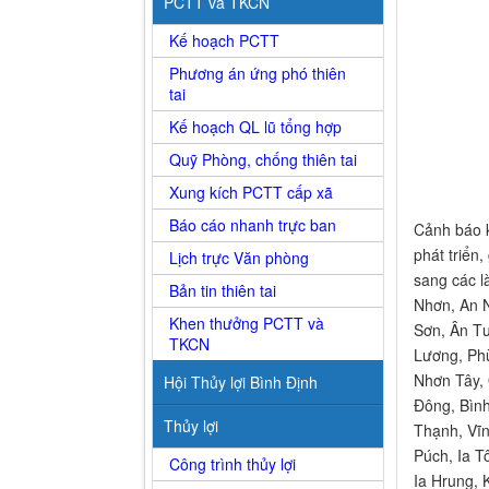
PCTT và TKCN
Kế hoạch PCTT
Phương án ứng phó thiên
tai
Kế hoạch QL lũ tổng hợp
Quỹ Phòng, chống thiên tai
Xung kích PCTT cấp xã
Báo cáo nhanh trực ban
Cảnh báo k
phát triển
Lịch trực Văn phòng
sang các l
Bản tin thiên tai
Nhơn, An 
Khen thưởng PCTT và
Sơn, Ân Tư
TKCN
Lương, Ph
Nhơn Tây,
Hội Thủy lợi Bình Định
Đông, Bình
Thủy lợi
Thạnh, Vĩn
Púch, Ia Tô
Công trình thủy lợi
Ia Hrung, 