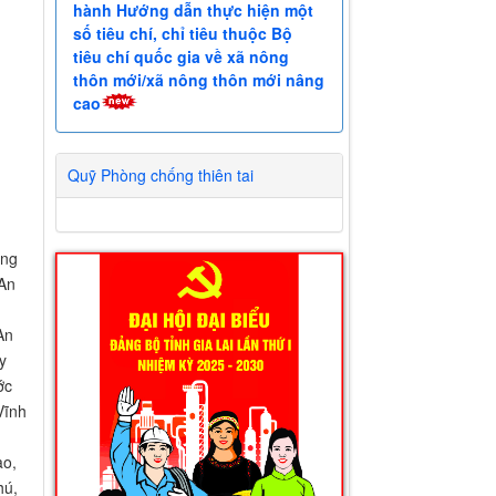
hành Hướng dẫn thực hiện một
số tiêu chí, chỉ tiêu thuộc Bộ
tiêu chí quốc gia về xã nông
thôn mới/xã nông thôn mới nâng
cao
Quỹ Phòng chống thiên tai
ộng
 An
An
y
ớc
Vĩnh
ào,
hú,