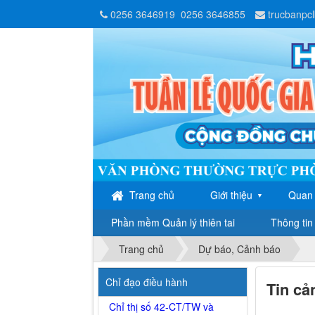
0256 3646919
0256 3646855
trucbanpc
Trang chủ
Giới thiệu
Quan 
▼
Phần mềm Quản lý thiên tai
Thông tin 
Trang chủ
Dự báo, Cảnh báo
Chỉ đạo điều hành
Tin cả
Chỉ thị số 42-CT/TW và