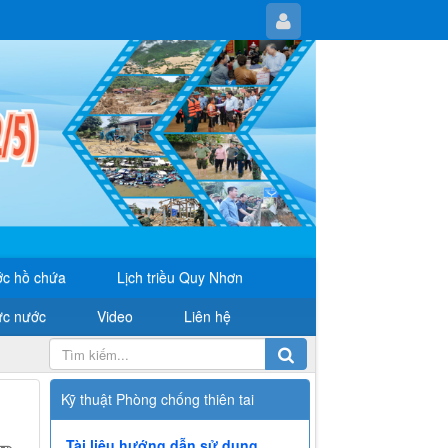
c hồ chứa
Lịch triều Quy Nhơn
ực nước
Video
Liên hệ
Kỹ thuật Phòng chống thiên tai
Tài liệu hướng dẫn sử dụng