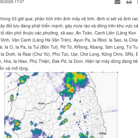
/05/2026 17:07
trong 03 giờ qua: phân tích trên ảnh mây vệ tinh, định vị sét và ảnh ra
ây đối lưu đang phát triển mạnh, gây mưa rào và dông trên khu vực c
, tổ dân phố thuộc các phường, xã sau: An Toàn, Canh Liên (Làng Kon
 Vinh, Vân Canh (Làng Hà Văn Trên), Ayun Pa, Ia Rbol, Ia Sao, Ia Chia,
ái, Ia O, Ia Pa, Ia Tul (Bôn Tul), Pờ Tó, KRong, Kbang, Sơn Lang, Tơ Tu
Ia Dreh, Ia Rsai (Chư Yú), Phú Túc, Uar, Chơ Long, Kông Chro, SRó, 
, Hra, Ia Hiao, Phú Thiện, Đak Pơ, Ia Dom. Hiện tại mây dông đang ti
iển và mở rộng.