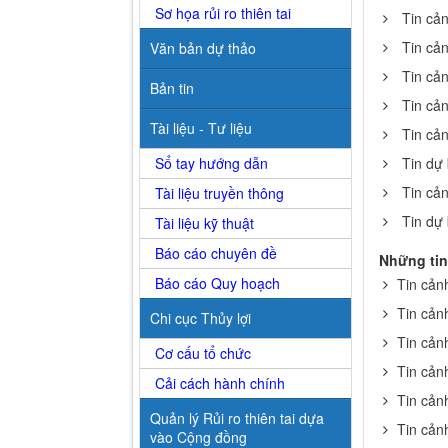
Sơ họa rủi ro thiên tai
Tin cả
Tin cả
Văn bản dự thảo
Tin cả
Bản tin
Tin cả
Tài liệu - Tư liệu
Tin cả
Sổ tay hướng dẫn
Tin dự
Tin cả
Tài liệu truyền thông
Tin dự
Tài liệu kỹ thuật
Báo cáo chuyên đề
Những tin
Báo cáo Quy hoạch
Tin cản
Tin cản
Chi cục Thủy lợi
Tin cản
Cơ cấu tổ chức
Tin cản
Cải cách hành chính
Tin cản
Quản lý Rủi ro thiên tai dựa
Tin cản
vào Cộng đồng