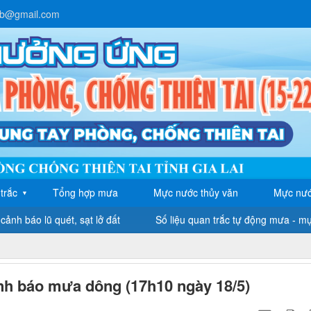
lb@gmail.com
trắc
Tổng hợp mưa
Mực nước thủy văn
Mực nướ
▼
cảnh báo lũ quét, sạt lở đất
Số liệu quan trắc tự động mưa - m
nh báo mưa dông (17h10 ngày 18/5)