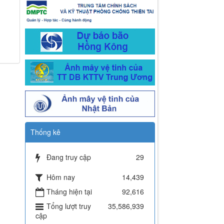
Thống kê
Đang truy cập
29
Hôm nay
14,439
Tháng hiện tại
92,616
Tổng lượt truy
35,586,939
cập