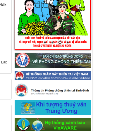
 Đăk
 Lai: