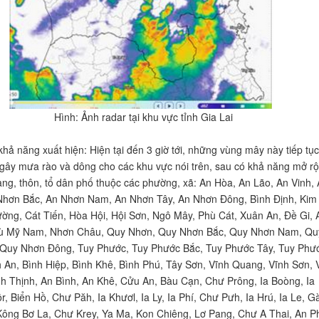
Hình: Ảnh radar tại khu vực tỉnh Gia Lai
hả năng xuất hiện: Hiện tại đến 3 giờ tới, những vùng mây này tiếp tục
, gây mưa rào và dông cho các khu vực nói trên, sau có khả năng mở r
àng, thôn, tổ dân phố thuộc các phường, xã: An Hòa, An Lão, An Vinh,
Nhơn Bắc, An Nhơn Nam, An Nhơn Tây, An Nhơn Đông, Bình Định, Kim
ờng, Cát Tiến, Hòa Hội, Hội Sơn, Ngô Mây, Phù Cát, Xuân An, Đề Gi, 
ù Mỹ Nam, Nhơn Châu, Quy Nhơn, Quy Nhơn Bắc, Quy Nhơn Nam, Qu
 Quy Nhơn Đông, Tuy Phước, Tuy Phước Bắc, Tuy Phước Tây, Tuy Phư
 An, Bình Hiệp, Bình Khê, Bình Phú, Tây Sơn, Vĩnh Quang, Vĩnh Sơn, 
h Thịnh, An Bình, An Khê, Cửu An, Bàu Cạn, Chư Prông, Ia Boòng, Ia
r, Biển Hồ, Chư Păh, Ia Khươl, Ia Ly, Ia Phí, Chư Pưh, Ia Hrú, Ia Le, G
Kông Bơ La, Chư Krey, Ya Ma, Kon Chiêng, Lơ Pang, Chư A Thai, An P