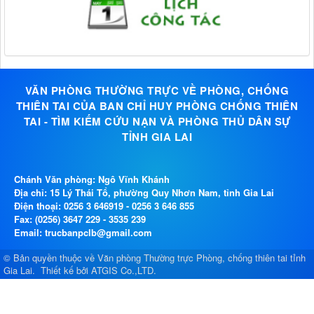
VĂN PHÒNG THƯỜNG TRỰC VỀ PHÒNG, CHỐNG
THIÊN TAI CỦA BAN CHỈ HUY PHÒNG CHỐNG THIÊN
TAI - TÌM KIẾM CỨU NẠN VÀ PHÒNG THỦ DÂN SỰ
TỈNH GIA LAI
Chánh Văn phòng: Ngô Vĩnh Khánh
Địa chỉ: 15 Lý Thái Tổ, phường Quy Nhơn Nam, tỉnh Gia Lai
Điện thoại:
0256 3 646919
-
0256 3 646 855
Fax: (0256) 3647 229 - 3535 239
Email: trucbanpclb@gmail.com
© Bản quyền thuộc về
Văn phòng Thường trực Phòng, chống thiên tai tỉnh
Gia Lai
.
Thiết kế bởi
ATGIS Co.,LTD
.