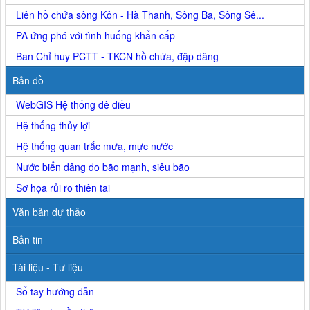
Liên hồ chứa sông Kôn - Hà Thanh, Sông Ba, Sông Sê...
PA ứng phó với tình huống khẩn cấp
Ban Chỉ huy PCTT - TKCN hồ chứa, đập dâng
Bản đồ
WebGIS Hệ thống đê điều
Hệ thống thủy lợi
Hệ thống quan trắc mưa, mực nước
Nước biển dâng do bão mạnh, siêu bão
Sơ họa rủi ro thiên tai
Văn bản dự thảo
Bản tin
Tài liệu - Tư liệu
Sổ tay hướng dẫn