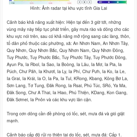
Hình: Ảnh radar tại khu vực tỉnh Gia Lai
Cảnh báo khả năng xuất hiện: Hiện tại đến 3 giờ tới, những
vùng mây này tiếp tục phát triển, gây mưa rào và dông cho các
khu vực nói trên, sau có khả năng mở rộng sang các làng, thôn,
tổ dân phố thuộc các phường, xã: An Nhơn Nam, An Nhơn Tây,
Quy Nhơn, Quy Nhơn Bắc, Quy Nhơn Nam, Quy Nhơn Đông,
Tuy Phước, Tuy Phước Bắc, Tuy Phước Tây, Tuy Phước Đông,
Ayun Pa, Ia Rbol, Ia Sao, Ia Boòng, Ia Lâu, Ia Mơ, Ia Pia, Ia
Púch, Chư Păh, Ia Khươl, Ia Ly, Ia Phí, Chư Pưh, Ia Ko, Ia Le,
Ia Grai, Ia Krái, Ia O, Ia Pa, Ia Tul, KRong, Kbang, Kông Bơ La,
Sơn Lang, Tơ Tung, Đăk Rong, Ia Rsai, Phú Túc, SRó, Ya Ma,
Đăk Song, Chư A Thai, Ia Hiao, Phú Thiện, KDang, Kon Gang,
Đăk Sơmei, Ia Pnôn và các khu vực lân cận.
Trong cơn dông cần đề phòng có lốc, sét, mưa đá và gió giật
mạnh.
Cảnh báo cấp độ rủi ro thiên tai do lốc, sét, mưa đá: Cấp 1.