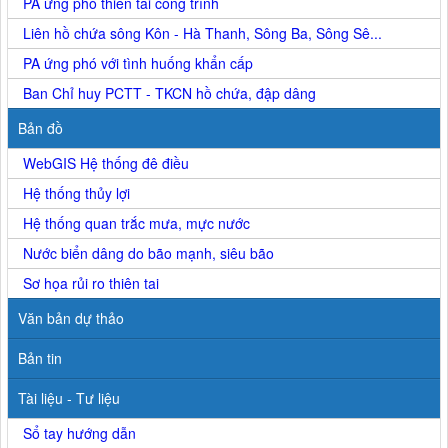
PA ứng phó thiên tai công trình
Liên hồ chứa sông Kôn - Hà Thanh, Sông Ba, Sông Sê...
PA ứng phó với tình huống khẩn cấp
Ban Chỉ huy PCTT - TKCN hồ chứa, đập dâng
Bản đồ
WebGIS Hệ thống đê điều
Hệ thống thủy lợi
Hệ thống quan trắc mưa, mực nước
Nước biển dâng do bão mạnh, siêu bão
Sơ họa rủi ro thiên tai
Văn bản dự thảo
Bản tin
Tài liệu - Tư liệu
Sổ tay hướng dẫn