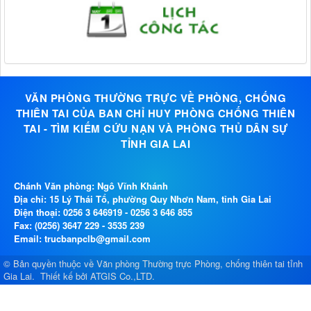
VĂN PHÒNG THƯỜNG TRỰC VỀ PHÒNG, CHỐNG
THIÊN TAI CỦA BAN CHỈ HUY PHÒNG CHỐNG THIÊN
TAI - TÌM KIẾM CỨU NẠN VÀ PHÒNG THỦ DÂN SỰ
TỈNH GIA LAI
Chánh Văn phòng: Ngô Vĩnh Khánh
Địa chỉ: 15 Lý Thái Tổ, phường Quy Nhơn Nam, tỉnh Gia Lai
Điện thoại:
0256 3 646919
-
0256 3 646 855
Fax: (0256) 3647 229 - 3535 239
Email: trucbanpclb@gmail.com
© Bản quyền thuộc về
Văn phòng Thường trực Phòng, chống thiên tai tỉnh
Gia Lai
.
Thiết kế bởi
ATGIS Co.,LTD
.