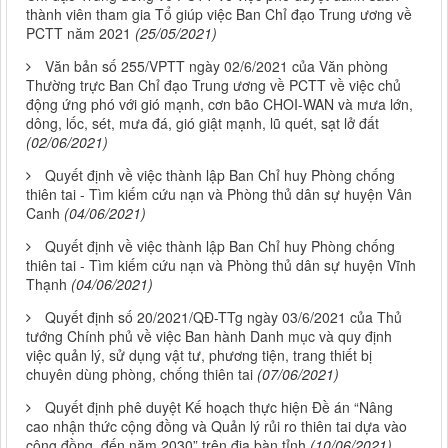
thành viên tham gia Tổ giúp việc Ban Chỉ đạo Trung ương về
PCTT năm 2021
(25/05/2021)
Văn bản số 255/VPTT ngày 02/6/2021 của Văn phòng
Thường trực Ban Chỉ đạo Trung ương về PCTT về việc chủ
động ứng phó với gió mạnh, cơn bão CHOI-WAN và mưa lớn,
dông, lốc, sét, mưa đá, gió giật mạnh, lũ quét, sạt lở đất
(02/06/2021)
Quyết định về việc thành lập Ban Chỉ huy Phòng chống
thiên tai - Tìm kiếm cứu nạn và Phòng thủ dân sự huyện Vân
Canh
(04/06/2021)
Quyết định về việc thành lập Ban Chỉ huy Phòng chống
thiên tai - Tìm kiếm cứu nạn và Phòng thủ dân sự huyện Vĩnh
Thạnh
(04/06/2021)
Quyết định số 20/2021/QĐ-TTg ngày 03/6/2021 của Thủ
tướng Chính phủ về việc Ban hành Danh mục và quy định
việc quản lý, sử dụng vật tư, phương tiện, trang thiết bị
chuyên dùng phòng, chống thiên tai
(07/06/2021)
Quyết định phê duyệt Kế hoạch thực hiện Đề án “Nâng
cao nhận thức cộng đồng và Quản lý rủi ro thiên tai dựa vào
cộng đồng, đến năm 2030” trên địa bàn tỉnh
(10/06/2021)