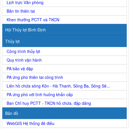
Lịch trực Văn phòng
Bản tin thiên tai
Khen thưởng PCTT và TKCN
Hội Thủy lợi Bình Định
Thủy lợi
Công trình thủy lợi
Quy trình vận hành
PA bảo vệ đập
PA ứng phó thiên tai công trình
Liên hồ chứa sông Kôn - Hà Thanh, Sông Ba, Sông Sê...
PA ứng phó với tình huống khẩn cấp
Ban Chỉ huy PCTT - TKCN hồ chứa, đập dâng
Bản đồ
WebGIS Hệ thống đê điều