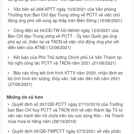
Văn bản số 268/VPTT ngày 10/6/2021 của Văn phòng
Thường trực Ban Chỉ đạo Trung ương về PCTT về việc chủ
động ứng phó với vùng áp thấp trên Biển Đông
(10/06/2021)
Công điện số 04/CĐ-TW hồi 06h00 ngày 12/6/2021 của
Ban Chỉ đạo Trung ương về PCTT - Ủy ban Quốc gia ứng
phó sự cố, thiên tai và TKCN về việc chủ động ứng phó với
diễn biến của ATNĐ
(12/06/2021)
Kết luận của Phó Thủ tướng Chính phủ Lê Văn Thành tại
hội nghị công tác PCTT và TKCN năm 2021
(21/06/2021)
Báo cáo tổng kết tình hình KTTV năm 2020, nhận định sơ
bộ tình hình khí tượng, thủy văn, hải văn đến hết năm 2021
(27/06/2021)
Những tin cũ hơn
Quyết định số 297/QĐ-PCTT ngày 27/10/2016 của Trưởng
ban Ban Chỉ huy PCTT và TKCN tỉnh về việc thành lập Tổ tư
vấn vận hành liên hồ chứa trên lưu vực sông Kôn - Hà Thanh
mùa mưa lũ hằng năm
(28/10/2016)
Quyết định 05/QĐ-TWPCTT ngày 07/5/2021 về việc phân