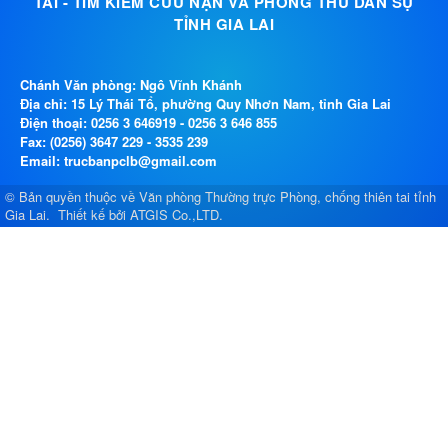
TAI - TÌM KIẾM CỨU NẠN VÀ PHÒNG THỦ DÂN SỰ
TỈNH GIA LAI
Chánh Văn phòng: Ngô Vĩnh Khánh
Địa chỉ: 15 Lý Thái Tổ, phường Quy Nhơn Nam, tỉnh Gia Lai
Điện thoại:
0256 3 646919
-
0256 3 646 855
Fax: (0256) 3647 229 - 3535 239
Email: trucbanpclb@gmail.com
© Bản quyền thuộc về
Văn phòng Thường trực Phòng, chống thiên tai tỉnh
Gia Lai
.
Thiết kế bởi
ATGIS Co.,LTD
.