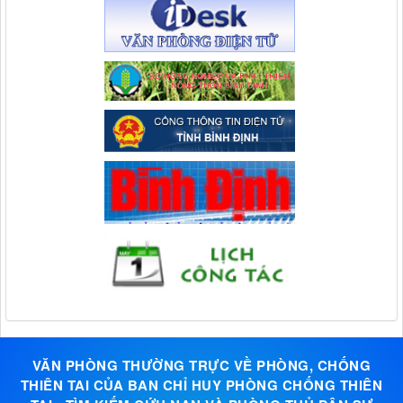
VĂN PHÒNG THƯỜNG TRỰC VỀ PHÒNG, CHỐNG
THIÊN TAI CỦA BAN CHỈ HUY PHÒNG CHỐNG THIÊN