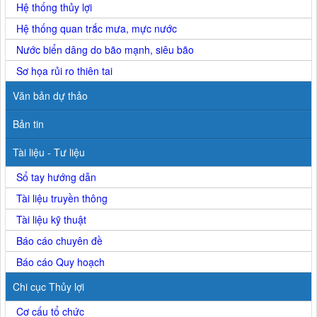
Hệ thống thủy lợi
Hệ thống quan trắc mưa, mực nước
Nước biển dâng do bão mạnh, siêu bão
Sơ họa rủi ro thiên tai
Văn bản dự thảo
Bản tin
Tài liệu - Tư liệu
Sổ tay hướng dẫn
Tài liệu truyền thông
Tài liệu kỹ thuật
Báo cáo chuyên đề
Báo cáo Quy hoạch
Chi cục Thủy lợi
Cơ cấu tổ chức