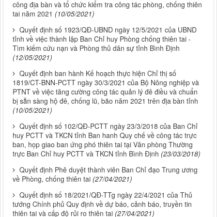
công địa bàn và tổ chức kiểm tra công tác phòng, chống thiên
tai năm 2021
(10/05/2021)
Quyết định số 1923/QĐ-UBND ngày 12/5/2021 của UBND
tỉnh về việc thành lập Ban Chỉ huy Phòng chống thiên tai -
Tìm kiếm cứu nạn và Phòng thủ dân sự tỉnh Bình Định
(12/05/2021)
Quyết định ban hành Kế hoạch thực hiện Chỉ thị số
1819/CT-BNN-PCTT ngày 30/3/2021 của Bộ Nông nghiệp và
PTNT về việc tăng cường công tác quản lý đê điều và chuẩn
bị sẵn sàng hộ đê, chống lũ, bão năm 2021 trên địa bàn tỉnh
(10/05/2021)
Quyết định số 102/QĐ-PCTT ngày 23/3/2018 của Ban Chỉ
huy PCTT và TKCN tỉnh Ban hanh Quy chế về công tác trực
ban, họp giao ban ứng phó thiên tai tại Văn phòng Thường
trực Ban Chỉ huy PCTT và TKCN tỉnh Bình Định
(23/03/2018)
Quyết định Phê duyệt thành viên Ban Chỉ đạo Trung ương
về Phòng, chống thiên tai
(27/04/2021)
Quyết định số 18/2021/QĐ-TTg ngày 22/4/2021 của Thủ
tướng Chính phủ Quy định về dự báo, cảnh báo, truyền tin
thiên tai và cấp độ rủi ro thiên tai
(27/04/2021)