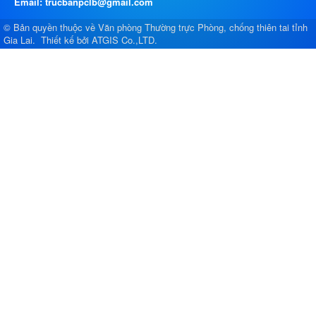
Email: trucbanpclb@gmail.com
© Bản quyền thuộc về
Văn phòng Thường trực Phòng, chống thiên tai tỉnh
Gia Lai
.
Thiết kế bởi
ATGIS Co.,LTD
.