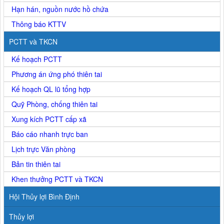
Hạn hán, nguồn nước hồ chứa
Thông báo KTTV
PCTT và TKCN
Kế hoạch PCTT
Phương án ứng phó thiên tai
Kế hoạch QL lũ tổng hợp
Quỹ Phòng, chống thiên tai
Xung kích PCTT cấp xã
Báo cáo nhanh trực ban
Lịch trực Văn phòng
Bản tin thiên tai
Khen thưởng PCTT và TKCN
Hội Thủy lợi Bình Định
Thủy lợi