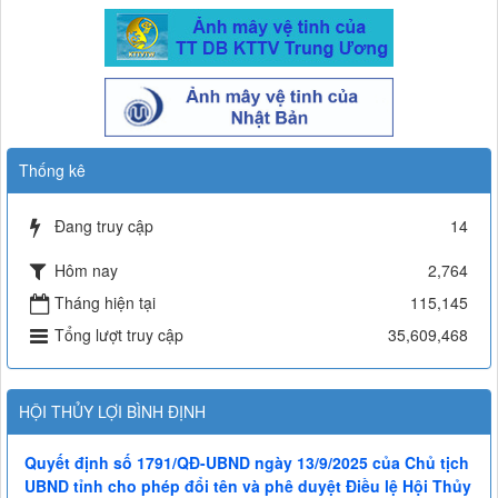
Thống kê
Đang truy cập
14
Hôm nay
2,764
Tháng hiện tại
115,145
Tổng lượt truy cập
35,609,468
HỘI THỦY LỢI BÌNH ĐỊNH
Quyết định số 1791/QĐ-UBND ngày 13/9/2025 của Chủ tịch
UBND tỉnh cho phép đổi tên và phê duyệt Điều lệ Hội Thủy