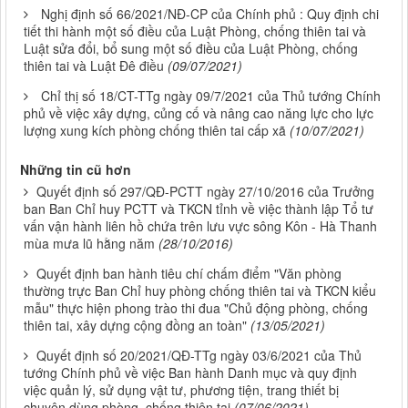
Nghị định số 66/2021/NĐ-CP của Chính phủ : Quy định chi
tiết thi hành một số điều của Luật Phòng, chống thiên tai và
Luật sửa đổi, bổ sung một số điều của Luật Phòng, chống
thiên tai và Luật Đê điều
(09/07/2021)
Chỉ thị số 18/CT-TTg ngày 09/7/2021 của Thủ tướng Chính
phủ về việc xây dựng, củng cố và nâng cao năng lực cho lực
lượng xung kích phòng chống thiên tai cấp xã
(10/07/2021)
Những tin cũ hơn
Quyết định số 297/QĐ-PCTT ngày 27/10/2016 của Trưởng
ban Ban Chỉ huy PCTT và TKCN tỉnh về việc thành lập Tổ tư
vấn vận hành liên hồ chứa trên lưu vực sông Kôn - Hà Thanh
mùa mưa lũ hằng năm
(28/10/2016)
Quyết định ban hành tiêu chí chấm điểm "Văn phòng
thường trực Ban Chỉ huy phòng chống thiên tai và TKCN kiểu
mẫu" thực hiện phong trào thi đua "Chủ động phòng, chống
thiên tai, xây dựng cộng đồng an toàn"
(13/05/2021)
Quyết định số 20/2021/QĐ-TTg ngày 03/6/2021 của Thủ
tướng Chính phủ về việc Ban hành Danh mục và quy định
việc quản lý, sử dụng vật tư, phương tiện, trang thiết bị
chuyên dùng phòng, chống thiên tai
(07/06/2021)