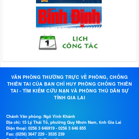
VĂN PHÒNG THƯỜNG TRỰC VỀ PHÒNG, CHỐNG
THIÊN TAI CỦA BAN CHỈ HUY PHÒNG CHỐNG THIÊN
TAI - TÌM KIẾM CỨU NẠN VÀ PHÒNG THỦ DÂN SỰ
TỈNH GIA LAI
Chánh Văn phòng: Ngô Vĩnh Khánh
Địa chỉ: 15 Lý Thái Tổ, phường Quy Nhơn Nam, tỉnh Gia Lai
Điện thoại:
0256 3 646919
-
0256 3 646 855
Fax: (0256) 3647 229 - 3535 239