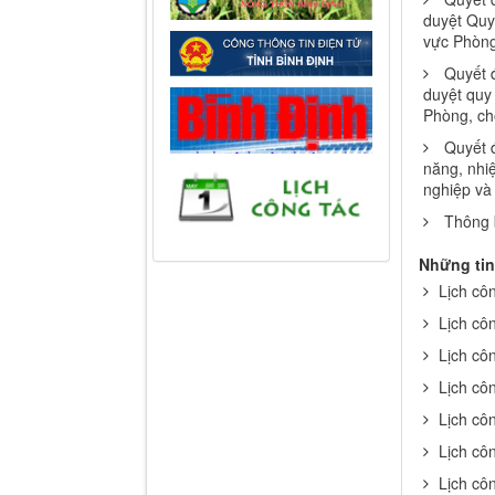
duyệt Quy 
vực Phòng
Quyết 
duyệt quy 
Phòng, chố
Quyết 
năng, nhi
nghiệp và 
Thông 
Những tin
Lịch cô
Lịch cô
Lịch cô
Lịch cô
Lịch cô
Lịch cô
Lịch cô