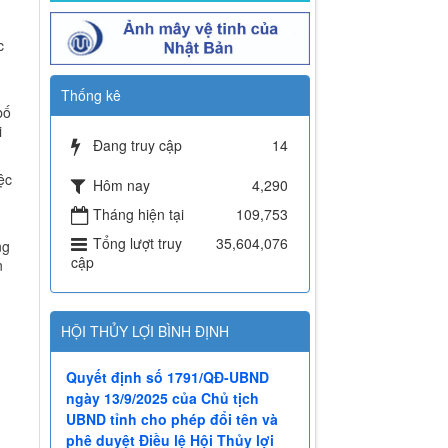
Thống kê
c
Đang truy cập
14
Hôm nay
4,290
bố
i
Tháng hiện tại
109,753
Tổng lượt truy
35,604,076
ệc
cập
ng
HỘI THỦY LỢI BÌNH ĐỊNH
n
Quyết định số 1791/QĐ-UBND
ngày 13/9/2025 của Chủ tịch
UBND tỉnh cho phép đổi tên và
phê duyệt Điều lệ Hội Thủy lợi
tỉnh Gia Lai
Thư của Quyền Bộ trưởng Bộ
Nông nghiệp và Môi trường