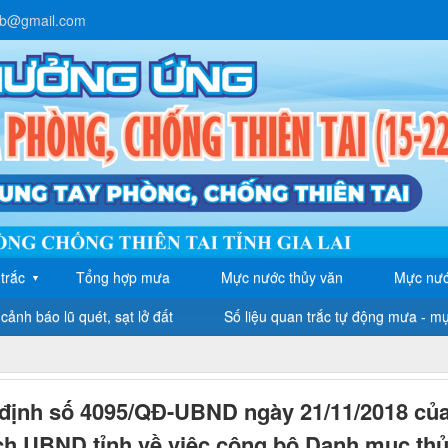
lb@gmail.com
trắc
Tổng hợp mưa
Mực nước thủy văn
Mực nướ
▼
cảnh báo lũ quét, sạt lở đất
Số liệu quan trắc tự động mưa - m
định số 4095/QĐ-UBND ngày 21/11/2018 củ
ch UBND tỉnh về việc công bô Danh mục th