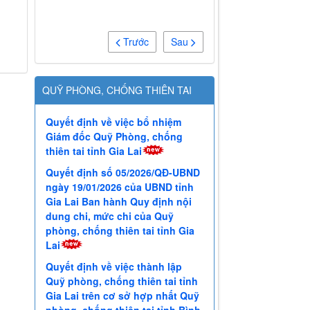
QUỸ PHÒNG, CHỐNG THIÊN TAI
Quyết định về việc bổ nhiệm
Giám đốc Quỹ Phòng, chống
thiên tai tỉnh Gia Lai
Quyết định số 05/2026/QĐ-UBND
ngày 19/01/2026 của UBND tỉnh
Gia Lai Ban hành Quy định nội
dung chi, mức chi của Quỹ
phòng, chống thiên tai tỉnh Gia
Lai
Quyết định về việc thành lập
Quỹ phòng, chống thiên tai tỉnh
Gia Lai trên cơ sở hợp nhất Quỹ
phòng, chống thiên tai tỉnh Bình
Định và Quỹ phòng, chống thiên
tai tỉnh Gia Lai (cũ)
Thông báo số 58/TB-QPCTT