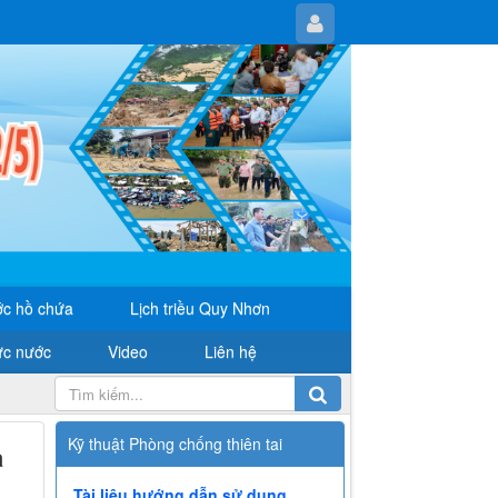
c hồ chứa
Lịch triều Quy Nhơn
ực nước
Video
Liên hệ
Kỹ thuật Phòng chống thiên tai
a
ủ
Tài liệu hướng dẫn sử dụng