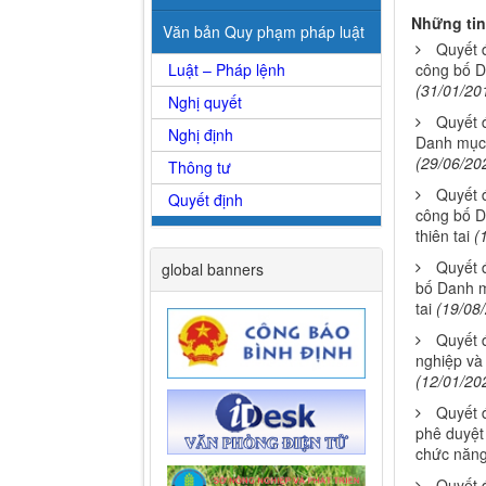
Những tin
Văn bản Quy phạm pháp luật
Quyết 
Luật – Pháp lệnh
công bố D
(31/01/20
Nghị quyết
Quyết 
Nghị định
Danh mục 
(29/06/20
Thông tư
Quyết 
Quyết định
công bố D
thiên tai
(
Quyết 
global banners
bố Danh m
tai
(19/08
Quyết 
nghiệp và 
(12/01/20
Quyết 
phê duyệt 
chức năng
Quyết 