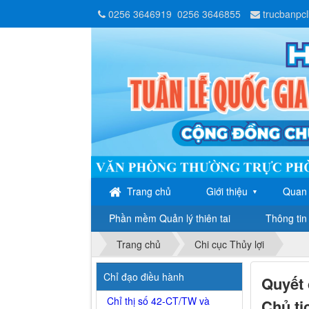
0256 3646919
0256 3646855
trucbanpc
Trang chủ
Giới thiệu
Quan 
▼
Phần mềm Quản lý thiên tai
Thông tin 
Trang chủ
Chi cục Thủy lợi
Chỉ đạo điều hành
Quyết 
Chỉ thị số 42-CT/TW và
Chủ tị