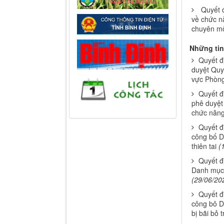
Quyết 
về chức n
chuyên mô
Những tin
Quyết đ
duyệt Quy 
vực Phòng
Quyết đ
phê duyệt 
chức năng
Quyết đ
công bố D
thiên tai
(
Quyết đ
Danh mục 
(29/06/20
Quyết đ
công bô D
bị bãi bỏ t