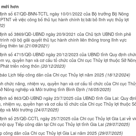
 mới hơn
định số 67/QĐ-BNN-TCTL ngày 10/01/2022 của Bộ trưởng Bộ Nông
PTNT về việc công bố thủ tục hành chính bị bãi bỏ lĩnh vực thủy lợi
22)
định số 3869/QĐ-UBND ngày 20/9/2021 của Chủ tịch UBND tỉnh phê
trình nội bộ giải quyết thủ tục hành chính liên thông trong lĩnh vực
ng thiên tai
(21/09/2021)
định số 4715/QĐ-UBND ngày 20/12/2023 của UBND tỉnh Quy định chứ
ệm vụ, quyền hạn và cơ cấu tổ chức của Chi cục Thủy lợi thuộc Sở Nôn
Phát triển nông thôn
(20/12/2023)
báo Lịch tiếp công dân của Chi cục Thủy lợi năm 2025
(18/12/2024)
nh chức năng, nhiệm vụ, quyền hạn và cơ cấu tổ chức của Chi cục Thủ
Sở Nông nghiệp và Môi trường tỉnh Bình Định
(16/05/2025)
định số 863/QĐ-UBND ngày 23/7/2025 của UBND tỉnh Gia Lai: Quy địn
, nhiệm vụ, quyền hạn và cơ cấu tổ chức của Chi cục Thủy lợi thuộc S
ệp và Môi trường
(24/07/2025)
định số 25/QĐ-CCTL ngày 25/7/2025 của Chi cục Thủy lợi Gia Lai về vi
ội quy Tiếp công dân tại Chi cục Thủy lợi tỉnh Gia Lai
(29/07/2025)
ếp công dân của Chi cục Thủy lợi Gia Lai năm 2025
(29/07/2025)