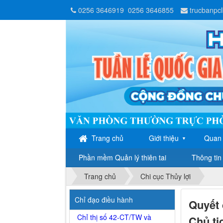
0256 3646919
0256 3646855
trucbanpc
Trang chủ
Giới thiệu
Quan 
▼
Phần mềm Quản lý thiên tai
Thông tin 
Trang chủ
Chi cục Thủy lợi
Chỉ đạo điều hành
Quyết 
Chỉ thị số 42-CT/TW và
Chủ tị