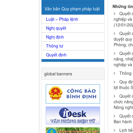
Những tin
Văn bản Quy phạm pháp luật
Quyết 
Luật – Pháp lệnh
nghiệp và 
(12/01/20
Nghị quyết
Quyết 
Nghị định
duyệt quy 
Phòng, chố
Thông tư
Quyết 
Quyết định
năng, nhi
nghiệp và 
Thông 
global banners
Quy đị
lợi thuộc 
Quyết 
chức năng
Nông nghi
Quyết 
Ban hành n
Lịch ti