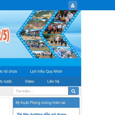
c hồ chứa
Lịch triều Quy Nhơn
ực nước
Video
Liên hệ
Kỹ thuật Phòng chống thiên tai
Tài liệu hướng dẫn sử dụng