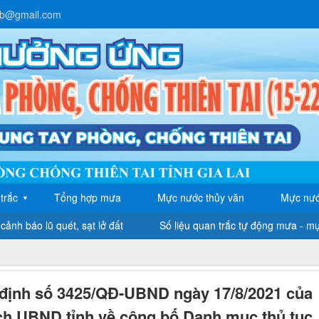
lb@gmail.com
trắc
Tổng hợp mưa
Mực nước thủy văn
Mực nướ
▼
cảnh báo lũ quét, sạt lở đất
Số liệu quan trắc tự động mưa - m
định số 3425/QĐ-UBND ngày 17/8/2021 của
ch UBND tỉnh về công bố Danh mục thủ tục