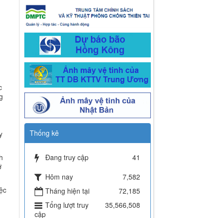
c
g
Thống kê
y
h
Đang truy cập
41
ở
Hôm nay
7,582
ệc
Tháng hiện tại
72,185
Tổng lượt truy
35,566,508
cập