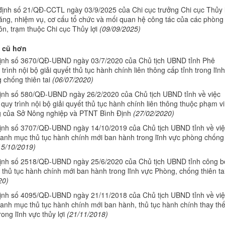
định số 21/QĐ-CCTL ngày 03/9/2025 của Chi cục trưởng Chi cục Thủy l
ăng, nhiệm vụ, cơ cấu tổ chức và mối quan hệ công tác của các phòng
n, trạm thuộc Chi cục Thủy lợi
(09/09/2025)
 cũ hơn
ịnh số 3670/QĐ-UBND ngày 03/7/2020 của Chủ tịch UBND tỉnh Phê
trình nội bộ giải quyết thủ tục hành chính liên thông cấp tỉnh trong lĩnh
 chống thiên tai
(06/07/2020)
ịnh số 580/QĐ-UBND ngày 26/2/2020 của Chủ tịch UBND tỉnh về việc
quy trình nội bộ giải quyết thủ tục hành chính liên thông thuộc phạm vi
 của Sở Nông nghiệp và PTNT Bình Định
(27/02/2020)
ịnh số 3707/QĐ-UBND ngày 14/10/2019 của Chủ tịch UBND tỉnh về việ
anh mục thủ tục hành chính mới ban hành trong lĩnh vực phòng chống
15/10/2019)
ịnh số 2518/QĐ-UBND ngày 25/6/2020 của Chủ tịch UBND tỉnh công b
thủ tục hành chính mới ban hành trong lĩnh vực Phòng, chống thiên ta
20)
ịnh số 4095/QĐ-UBND ngày 21/11/2018 của Chủ tịch UBND tỉnh về việ
anh mục thủ tục hành chính mới ban hành, thủ tục hành chính thay thế
rong lĩnh vực thủy lợi
(21/11/2018)