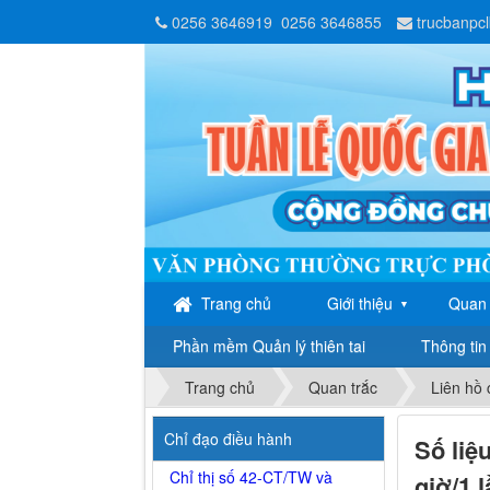
0256 3646919
0256 3646855
trucbanpc
Trang chủ
Giới thiệu
Quan 
▼
Phần mềm Quản lý thiên tai
Thông tin 
Trang chủ
Quan trắc
Liên hồ
Chỉ đạo điều hành
Số liệ
Chỉ thị số 42-CT/TW và
giờ/1 l