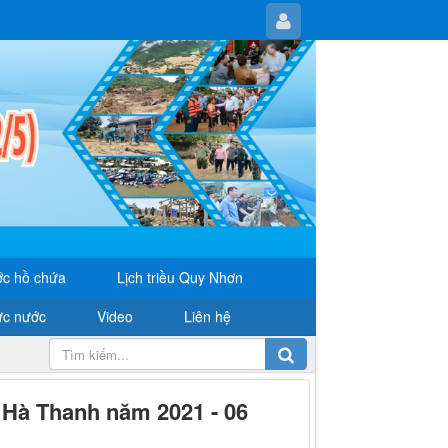
c hồ chứa
Lịch triều Quy Nhơn
ực nước
Video
Liên hệ
- Hà Thanh năm 2021 - 06