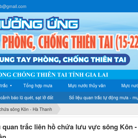
lb@gmail.com
trắc
Tổng hợp mưa
Mực nước thủy văn
Mực nướ
▼
cảnh báo lũ quét, sạt lở đất
Số liệu quan trắc tự động mưa - m
 chứa sông Kôn - Hà Thanh
u quan trắc liên hồ chứa lưu vực sông Kôn 
ần