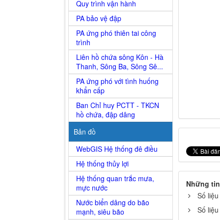
Quy trình vận hành
PA bảo vệ đập
PA ứng phó thiên tai công
trình
Liên hồ chứa sông Kôn - Hà
Thanh, Sông Ba, Sông Sê...
PA ứng phó với tình huống
khẩn cấp
Ban Chỉ huy PCTT - TKCN
hồ chứa, đập dâng
Bản đồ
WebGIS Hệ thống đê điều
Hệ thống thủy lợi
Hệ thống quan trắc mưa,
Những tin
mực nước
Số liệu
Nước biển dâng do bão
Số liệu
mạnh, siêu bão