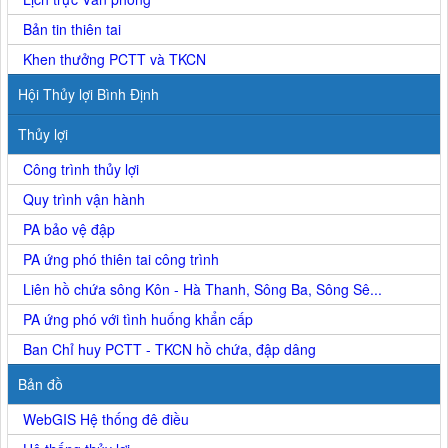
Bản tin thiên tai
Khen thưởng PCTT và TKCN
Hội Thủy lợi Bình Định
Thủy lợi
Công trình thủy lợi
Quy trình vận hành
PA bảo vệ đập
PA ứng phó thiên tai công trình
Liên hồ chứa sông Kôn - Hà Thanh, Sông Ba, Sông Sê...
PA ứng phó với tình huống khẩn cấp
Ban Chỉ huy PCTT - TKCN hồ chứa, đập dâng
Bản đồ
WebGIS Hệ thống đê điều