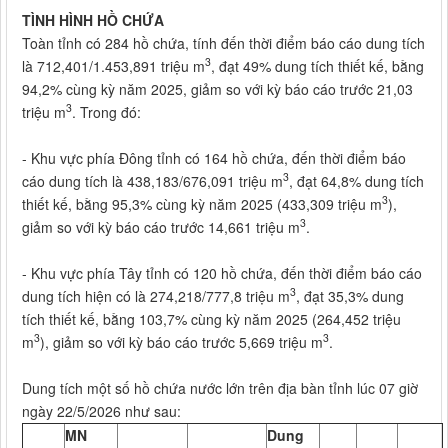
TÌNH HÌNH HỒ CHỨA
Toàn tỉnh có 284 hồ chứa, tính đến thời điểm báo cáo dung tích
3
là 712,401/1.453,891 triệu m
, đạt 49% dung tích thiết kế, bằng
94,2% cùng kỳ năm 2025, giảm so với kỳ báo cáo trước 21,03
3
triệu m
. Trong đó:
- Khu vực phía Đông tỉnh có 164 hồ chứa, đến thời điểm báo
3
cáo dung tích là 438,183/676,091 triệu m
, đạt 64,8% dung tích
3
thiết kế, bằng 95,3% cùng kỳ năm 2025 (433,309 triệu m
),
3
giảm so với kỳ báo cáo trước 14,661 triệu m
.
- Khu vực phía Tây tỉnh có 120 hồ chứa, đến thời điểm báo cáo
3
dung tích hiện có là 274,218/777,8 triệu m
, đạt 35,3% dung
tích thiết kế, bằng 103,7% cùng kỳ năm 2025 (264,452 triệu
3
3
m
), giảm so với kỳ báo cáo trước 5,669 triệu m
.
Dung tích một số hồ chứa nước lớn trên địa bàn tỉnh lúc 07 giờ
ngày 22/5/2026 như sau:
MN
Dung