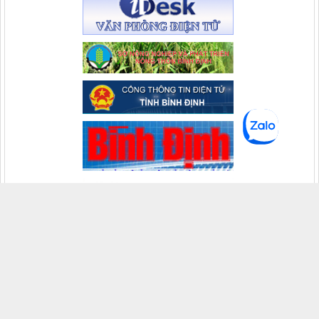
VĂN PHÒNG THƯỜNG TRỰC VỀ PHÒNG, CHỐNG
THIÊN TAI CỦA BAN CHỈ HUY PHÒNG CHỐNG THIÊN
TAI - TÌM KIẾM CỨU NẠN VÀ PHÒNG THỦ DÂN SỰ