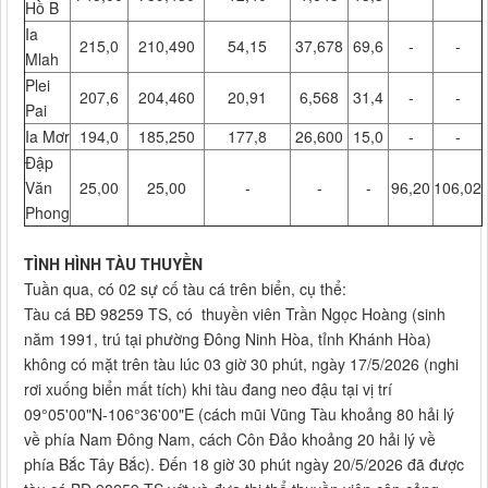
Hồ B
Ia
215,0
210,490
54,15
37,678
69,6
-
-
Mlah
Plei
207,6
204,460
20,91
6,568
31,4
-
-
Pai
Ia Mơr
194,0
185,250
177,8
26,600
15,0
-
-
Đập
Văn
25,00
25,00
-
-
-
96,20
106,02
Phong
TÌNH HÌNH TÀU THUYỀN
Tuần qua, có 02 sự cố tàu cá trên biển, cụ thể:
Tàu cá BĐ 98259 TS, có thuyền viên Trần Ngọc Hoàng (sinh
năm 1991, trú tại phường Đông Ninh Hòa, tỉnh Khánh Hòa)
không có mặt trên tàu lúc 03 giờ 30 phút, ngày 17/5/2026 (nghi
rơi xuống biển mất tích) khi tàu đang neo đậu tại vị trí
09°05'00"N-106°36'00"E (cách mũi Vũng Tàu khoảng 80 hải lý
về phía Nam Đông Nam, cách Côn Đảo khoảng 20 hải lý về
phía Bắc Tây Bắc). Đến 18 giờ 30 phút ngày 20/5/2026 đã được