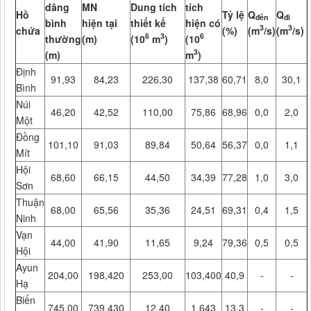
dâng
MN
Dung tích
tích
Hồ
Tỷ lệ
Q
Q
đến
đi
bình
hiện tại
thiết kế
hiện có
3
3
chứa
(%)
(m
/s)
(m
/s)
6
3
6
thường
(m)
(10
m
)
(10
3
(m)
m
)
Định
91,93
84,23
226,30
137,38
60,71
8,0
30,1
Bình
Núi
46,20
42,52
110,00
75,86
68,96
0,0
2,0
Một
Đồng
101,10
91,03
89,84
50,64
56,37
0,0
1,1
Mít
Hội
68,60
66,15
44,50
34,39
77,28
1,0
3,0
Sơn
Thuận
68,00
65,56
35,36
24,51
69,31
0,4
1,5
Ninh
Vạn
44,00
41,90
11,65
9,24
79,36
0,5
0,5
Hội
Ayun
204,00
198,420
253,00
103,400
40,9
-
-
Hạ
Biển
745,00
739,430
12,40
1,643
13,3
-
-