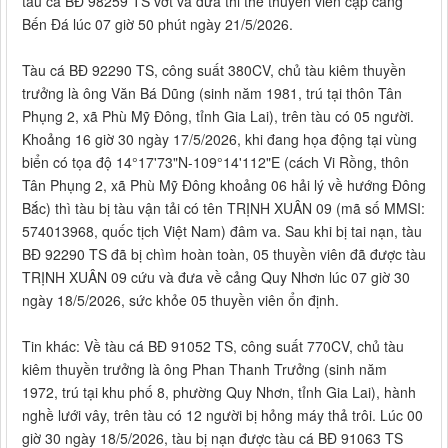
tàu cá BĐ 98259 TS vớt và đưa thi thể thuyền viên cập cảng
Bến Đá lúc 07 giờ 50 phút ngày 21/5/2026.
Tàu cá BĐ 92290 TS, công suất 380CV, chủ tàu kiêm thuyền
trưởng là ông Văn Bá Dũng (sinh năm 1981, trú tại thôn Tân
Phụng 2, xã Phù Mỹ Đông, tỉnh Gia Lai), trên tàu có 05 người.
Khoảng 16 giờ 30 ngày 17/5/2026, khi đang họa động tại vùng
biển có tọa độ 14°17'73"N-109°14'112"E (cách Vi Rồng, thôn
Tân Phụng 2, xã Phù Mỹ Đông khoảng 06 hải lý về hướng Đông
Bắc) thì tàu bị tàu vận tải có tên TRỊNH XUÂN 09 (mã số MMSI:
574013968, quốc tịch Việt Nam) đâm va. Sau khi bị tai nạn, tàu
BĐ 92290 TS đã bị chìm hoàn toàn, 05 thuyền viên đã được tàu
TRỊNH XUÂN 09 cứu và đưa về cảng Quy Nhơn lúc 07 giờ 30
ngày 18/5/2026, sức khỏe 05 thuyền viên ổn định.
Tin khác: Về tàu cá BĐ 91052 TS, công suất 770CV, chủ tàu
kiêm thuyền trưởng là ông Phan Thanh Trưởng (sinh năm
1972, trú tại khu phố 8, phường Quy Nhơn, tỉnh Gia Lai), hành
nghề lưới vây, trên tàu có 12 người bị hỏng máy thả trôi. Lúc 00
giờ 30 ngày 18/5/2026, tàu bị nạn được tàu cá BĐ 91063 TS