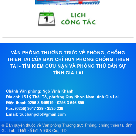
VĂN PHÒNG THƯỜNG TRỰC VỀ PHÒNG, CHỐNG
THIÊN TAI CỦA BAN CHỈ HUY PHÒNG CHỐNG THIÊN
TAI - TÌM KIẾM CỨU NẠN VÀ PHÒNG THỦ DÂN SỰ
TỈNH GIA LAI
Chánh Văn phòng: Ngô Vĩnh Khánh
Địa chỉ: 15 Lý Thái Tổ, phường Quy Nhơn Nam, tỉnh Gia Lai
Điện thoại:
0256 3 646919
-
0256 3 646 855
Fax: (0256) 3647 229 - 3535 239
Email: trucbanpclb@gmail.com
© Bản quyền thuộc về
Văn phòng Thường trực Phòng, chống thiên tai tỉnh
Gia Lai
.
Thiết kế bởi
ATGIS Co.,LTD
.