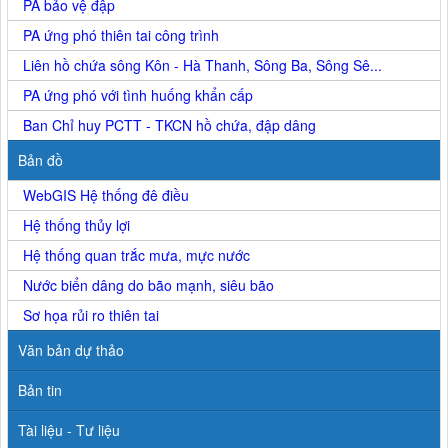
PA bảo vệ đập
PA ứng phó thiên tai công trình
Liên hồ chứa sông Kôn - Hà Thanh, Sông Ba, Sông Sê...
PA ứng phó với tình huống khẩn cấp
Ban Chỉ huy PCTT - TKCN hồ chứa, đập dâng
Bản đồ
WebGIS Hệ thống đê điều
Hệ thống thủy lợi
Hệ thống quan trắc mưa, mực nước
Nước biển dâng do bão mạnh, siêu bão
Sơ họa rủi ro thiên tai
Văn bản dự thảo
Bản tin
Tài liệu - Tư liệu