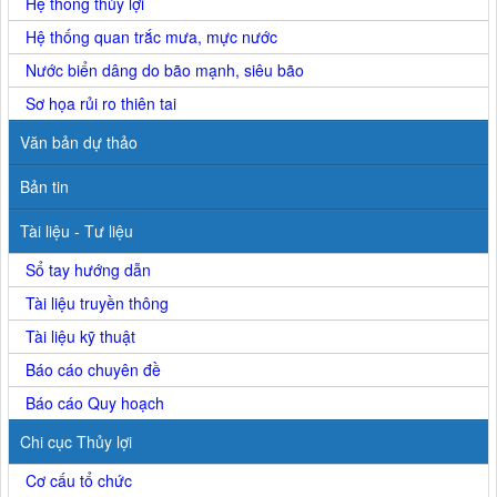
Hệ thống thủy lợi
Hệ thống quan trắc mưa, mực nước
Nước biển dâng do bão mạnh, siêu bão
Sơ họa rủi ro thiên tai
Văn bản dự thảo
Bản tin
Tài liệu - Tư liệu
Sổ tay hướng dẫn
Tài liệu truyền thông
Tài liệu kỹ thuật
Báo cáo chuyên đề
Báo cáo Quy hoạch
Chi cục Thủy lợi
Cơ cấu tổ chức