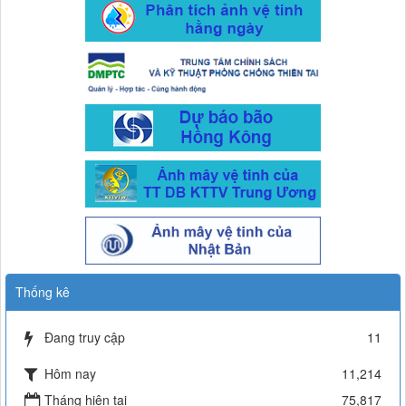
Thống kê
Đang truy cập
11
Hôm nay
11,214
Tháng hiện tại
75,817