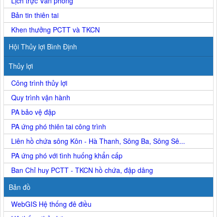
Lịch trực Văn phòng
Bản tin thiên tai
Khen thưởng PCTT và TKCN
Hội Thủy lợi Bình Định
Thủy lợi
Công trình thủy lợi
Quy trình vận hành
PA bảo vệ đập
PA ứng phó thiên tai công trình
Liên hồ chứa sông Kôn - Hà Thanh, Sông Ba, Sông Sê...
PA ứng phó với tình huống khẩn cấp
Ban Chỉ huy PCTT - TKCN hồ chứa, đập dâng
Bản đồ
WebGIS Hệ thống đê điều