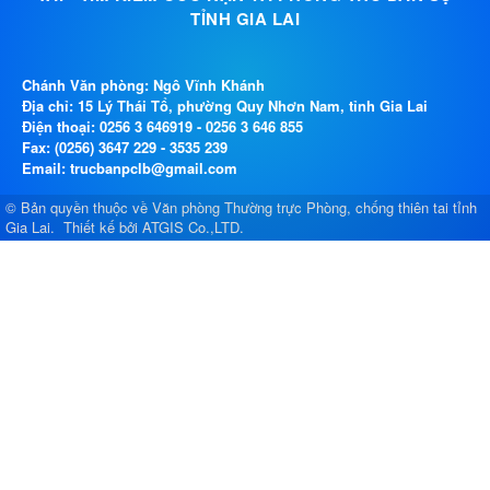
TỈNH GIA LAI
Chánh Văn phòng: Ngô Vĩnh Khánh
Địa chỉ: 15 Lý Thái Tổ, phường Quy Nhơn Nam, tỉnh Gia Lai
Điện thoại:
0256 3 646919
-
0256 3 646 855
Fax: (0256) 3647 229 - 3535 239
Email: trucbanpclb@gmail.com
© Bản quyền thuộc về
Văn phòng Thường trực Phòng, chống thiên tai tỉnh
Gia Lai
.
Thiết kế bởi
ATGIS Co.,LTD
.