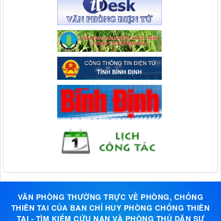
VĂN PHÒNG THƯỜNG TRỰC VỀ PHÒNG, CHỐNG
THIÊN TAI CỦA BAN CHỈ HUY PHÒNG CHỐNG THIÊN
TAI - TÌM KIẾM CỨU NẠN VÀ PHÒNG THỦ DÂN SỰ