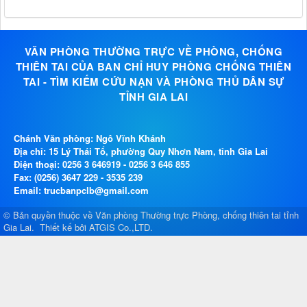
VĂN PHÒNG THƯỜNG TRỰC VỀ PHÒNG, CHỐNG
THIÊN TAI CỦA BAN CHỈ HUY PHÒNG CHỐNG THIÊN
TAI - TÌM KIẾM CỨU NẠN VÀ PHÒNG THỦ DÂN SỰ
TỈNH GIA LAI
Chánh Văn phòng: Ngô Vĩnh Khánh
Địa chỉ: 15 Lý Thái Tổ, phường Quy Nhơn Nam, tỉnh Gia Lai
Điện thoại:
0256 3 646919
-
0256 3 646 855
Fax: (0256) 3647 229 - 3535 239
Email: trucbanpclb@gmail.com
© Bản quyền thuộc về
Văn phòng Thường trực Phòng, chống thiên tai tỉnh
Gia Lai
.
Thiết kế bởi
ATGIS Co.,LTD
.