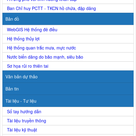
Ban Chỉ huy PCTT - TKCN hồ chứa, đập dâng
Bản đồ
WebGIS Hệ thống đê điều
Hệ thống thủy lợi
Hệ thống quan trắc mưa, mực nước
Nước biển dâng do bão mạnh, siêu bão
Sơ họa rủi ro thiên tai
Văn bản dự thảo
Bản tin
Tài liệu - Tư liệu
Sổ tay hướng dẫn
Tài liệu truyền thông
Tài liệu kỹ thuật