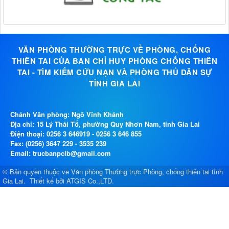
VĂN PHÒNG THƯỜNG TRỰC VỀ PHÒNG, CHỐNG
THIÊN TAI CỦA BAN CHỈ HUY PHÒNG CHỐNG THIÊN
TAI - TÌM KIẾM CỨU NẠN VÀ PHÒNG THỦ DÂN SỰ
TỈNH GIA LAI
Chánh Văn phòng: Ngô Vĩnh Khánh
Địa chỉ: 15 Lý Thái Tổ, phường Quy Nhơn Nam, tỉnh Gia Lai
Điện thoại:
0256 3 646919
-
0256 3 646 855
Fax: (0256) 3647 229 - 3535 239
Email: trucbanpclb@gmail.com
© Bản quyền thuộc về
Văn phòng Thường trực Phòng, chống thiên tai tỉnh
Gia Lai
.
Thiết kế bởi
ATGIS Co.,LTD
.