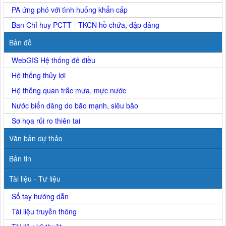
PA ứng phó với tình huống khẩn cấp
Ban Chỉ huy PCTT - TKCN hồ chứa, đập dâng
Bản đồ
WebGIS Hệ thống đê điều
Hệ thống thủy lợi
Hệ thống quan trắc mưa, mực nước
Nước biển dâng do bão mạnh, siêu bão
Sơ họa rủi ro thiên tai
Văn bản dự thảo
Bản tin
Tài liệu - Tư liệu
Sổ tay hướng dẫn
Tài liệu truyền thông