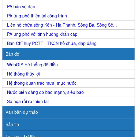
PA bảo vệ đập
PA ứng phó thiên tai công trình
Liên hồ chứa sông Kôn - Hà Thanh, Sông Ba, Sông Sê...
PA ứng phó với tình huống khẩn cấp
Ban Chỉ huy PCTT - TKCN hồ chứa, đập dâng
Bản đồ
WebGIS Hệ thống đê điều
Hệ thống thủy lợi
Hệ thống quan trắc mưa, mực nước
Nước biển dâng do bão mạnh, siêu bão
Sơ họa rủi ro thiên tai
Văn bản dự thảo
Bản tin
Tài liệu - Tư liệu