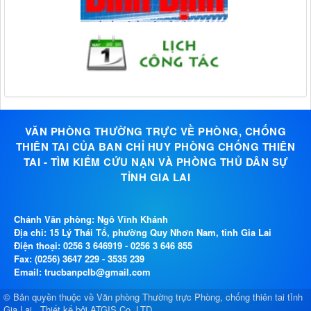
VĂN PHÒNG THƯỜNG TRỰC VỀ PHÒNG, CHỐNG
THIÊN TAI CỦA BAN CHỈ HUY PHÒNG CHỐNG THIÊN
TAI - TÌM KIẾM CỨU NẠN VÀ PHÒNG THỦ DÂN SỰ
TỈNH GIA LAI
Chánh Văn phòng: Ngô Vĩnh Khánh
Địa chỉ: 15 Lý Thái Tổ, phường Quy Nhơn Nam, tỉnh Gia Lai
Điện thoại:
0256 3 646919
-
0256 3 646 855
Fax: (0256) 3647 229 - 3535 239
Email: trucbanpclb@gmail.com
© Bản quyền thuộc về
Văn phòng Thường trực Phòng, chống thiên tai tỉnh
Gia Lai
.
Thiết kế bởi
ATGIS Co.,LTD
.