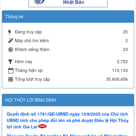
Thống kê
Đang truy cập
25
Máy chủ tìm kiếm
2
Khách viếng thăm
23
Hôm nay
2,752
Tháng hiện tại
115,133
Tổng lượt truy cập
35,609,456
HỘI THỦY LỢI BÌNH ĐỊNH
Quyết định số 1791/QĐ-UBND ngày 13/9/2025 của Chủ tịch
UBND tỉnh cho phép đổi tên và phê duyệt Điều lệ Hội Thủy
lợi tỉnh Gia Lai
Thư của Quyền Bộ trưởng Bộ Nông nghiệp và Môi trường