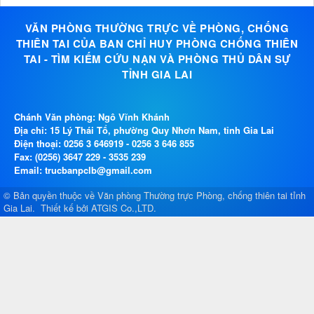
VĂN PHÒNG THƯỜNG TRỰC VỀ PHÒNG, CHỐNG
THIÊN TAI CỦA BAN CHỈ HUY PHÒNG CHỐNG THIÊN
TAI - TÌM KIẾM CỨU NẠN VÀ PHÒNG THỦ DÂN SỰ
TỈNH GIA LAI
Chánh Văn phòng: Ngô Vĩnh Khánh
Địa chỉ: 15 Lý Thái Tổ, phường Quy Nhơn Nam, tỉnh Gia Lai
Điện thoại:
0256 3 646919
-
0256 3 646 855
Fax: (0256) 3647 229 - 3535 239
Email: trucbanpclb@gmail.com
© Bản quyền thuộc về
Văn phòng Thường trực Phòng, chống thiên tai tỉnh
Gia Lai
.
Thiết kế bởi
ATGIS Co.,LTD
.