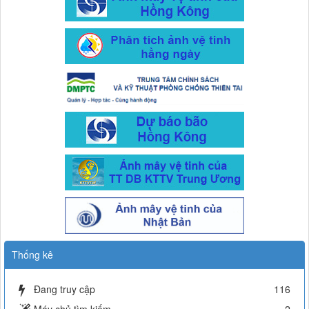
Thống kê
Đang truy cập
116
Máy chủ tìm kiếm
2