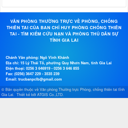
VĂN PHÒNG THƯỜNG TRỰC VỀ PHÒNG, CHỐNG
THIÊN TAI CỦA BAN CHỈ HUY PHÒNG CHỐNG THIÊN
TAI - TÌM KIẾM CỨU NẠN VÀ PHÒNG THỦ DÂN SỰ
TỈNH GIA LAI
Chánh Văn phòng: Ngô Vĩnh Khánh
Địa chỉ: 15 Lý Thái Tổ, phường Quy Nhơn Nam, tỉnh Gia Lai
Điện thoại:
0256 3 646919
-
0256 3 646 855
Fax: (0256) 3647 229 - 3535 239
Email: trucbanpclb@gmail.com
© Bản quyền thuộc về
Văn phòng Thường trực Phòng, chống thiên tai tỉnh
Gia Lai
.
Thiết kế bởi
ATGIS Co.,LTD
.