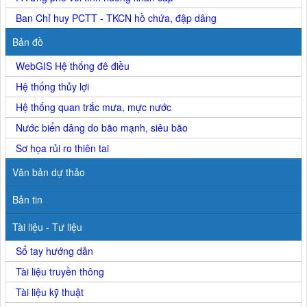
Ban Chỉ huy PCTT - TKCN hồ chứa, đập dâng
Bản đồ
WebGIS Hệ thống đê điều
Hệ thống thủy lợi
Hệ thống quan trắc mưa, mực nước
Nước biển dâng do bão mạnh, siêu bão
Sơ họa rủi ro thiên tai
Văn bản dự thảo
Bản tin
Tài liệu - Tư liệu
Sổ tay hướng dẫn
Tài liệu truyền thông
Tài liệu kỹ thuật