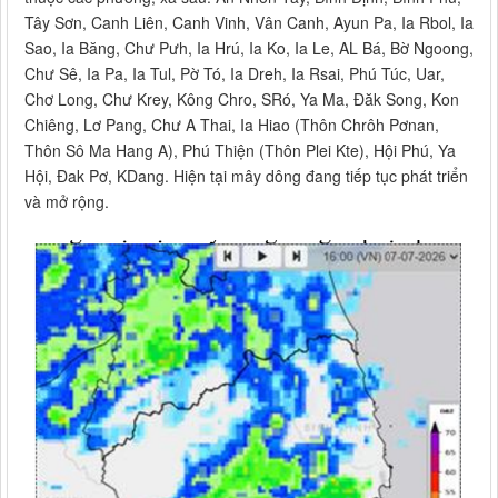
Tây Sơn, Canh Liên, Canh Vinh, Vân Canh, Ayun Pa, Ia Rbol, Ia
Sao, Ia Băng, Chư Pưh, Ia Hrú, Ia Ko, Ia Le, AL Bá, Bờ Ngoong,
Chư Sê, Ia Pa, Ia Tul, Pờ Tó, Ia Dreh, Ia Rsai, Phú Túc, Uar,
Chơ Long, Chư Krey, Kông Chro, SRó, Ya Ma, Đăk Song, Kon
Chiêng, Lơ Pang, Chư A Thai, Ia Hiao (Thôn Chrôh Pơnan,
Thôn Sô Ma Hang A), Phú Thiện (Thôn Plei Kte), Hội Phú, Ya
Hội, Đak Pơ, KDang. Hiện tại mây dông đang tiếp tục phát triển
và mở rộng.