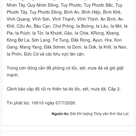
Nhơn Tây, Quy Nhơn Đông, Tuy Phước, Tuy Phước Bắc, Tuy
Phước Tây, Tuy Phước Đông, Bình An, Bình Hiệp, Bình Khê,
Vĩnh Quang, Vĩnh Sơn, Vĩnh Thạnh, Vĩnh Thịnh, An Bình, An
Khê, Cửu An, Bàu Cạn, Chư Prông, Ia Boòng, Ia Lâu, Ia Mơ, Ia
Pia, Ia Púch, Ia Tôr, Ia Khươl, Gào, Ia Chia, KRong, Kbang,
Kông Bơ La, Sơn Lang, Tơ Tung, Đăk Rong, Ayun, Hra, Kon
Gang, Mang Yang, Đăk Sơmei, Ia Dom, Ia Dơk, Ia Krêl, Ia Nan,
Ia Pnôn, Đức Cơ và các khu vực lân cận.
Trong cơn dông cần đề phòng có lốc, sét, mưa đá và gió giật
mạnh.
Cảnh báo cấp độ rủi ro thiên tai do lốc, sét, mưa đá: Cấp 2.
Tin phát lúc: 16h10 ngày 07/7/2026.
Nguồn tin:
Đài Khí tượng Thủy văn tỉnh Gia Lai: