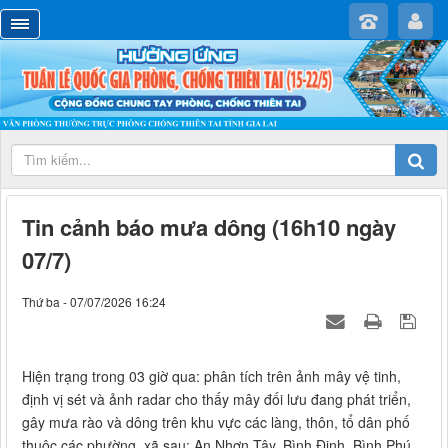
Tin cảnh báo mưa dông (16h10 ngày
07/7)
Thứ ba - 07/07/2026 16:24
Hiện trạng trong 03 giờ qua: phân tích trên ảnh mây vệ tinh,
định vị sét và ảnh radar cho thấy mây đối lưu đang phát triển,
gây mưa rào và dông trên khu vực các làng, thôn, tổ dân phố
thuộc các phường, xã sau: An Nhơn Tây, Bình Định, Bình Phú,