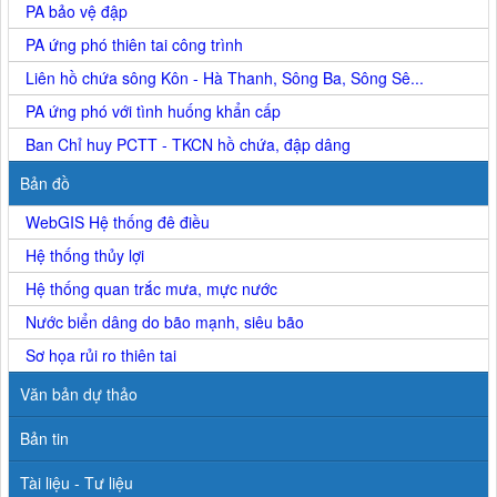
PA bảo vệ đập
PA ứng phó thiên tai công trình
Liên hồ chứa sông Kôn - Hà Thanh, Sông Ba, Sông Sê...
PA ứng phó với tình huống khẩn cấp
Ban Chỉ huy PCTT - TKCN hồ chứa, đập dâng
Bản đồ
WebGIS Hệ thống đê điều
Hệ thống thủy lợi
Hệ thống quan trắc mưa, mực nước
Nước biển dâng do bão mạnh, siêu bão
Sơ họa rủi ro thiên tai
Văn bản dự thảo
Bản tin
Tài liệu - Tư liệu