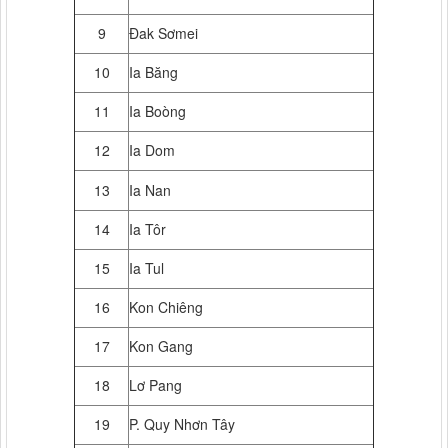
9
Đak Sơmei
10
Ia Băng
11
Ia Boòng
12
Ia Dom
13
Ia Nan
14
Ia Tôr
15
Ia Tul
16
Kon Chiêng
17
Kon Gang
18
Lơ Pang
19
P. Quy Nhơn Tây