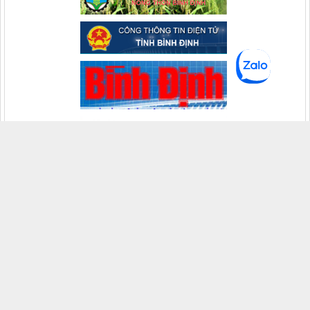
VĂN PHÒNG THƯỜNG TRỰC VỀ PHÒNG, CHỐNG
THIÊN TAI CỦA BAN CHỈ HUY PHÒNG CHỐNG THIÊN
TAI - TÌM KIẾM CỨU NẠN VÀ PHÒNG THỦ DÂN SỰ
TỈNH GIA LAI
Chánh Văn phòng: Ngô Vĩnh Khánh