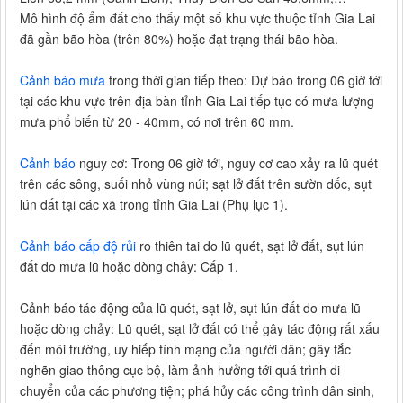
Mô hình độ ẩm đất cho thấy một số khu vực thuộc tỉnh Gia Lai
đã gần bão hòa (trên 80%) hoặc đạt trạng thái bão hòa.
Cảnh báo mưa
trong thời gian tiếp theo: Dự báo trong 06 giờ tới
tại các khu vực trên địa bàn tỉnh Gia Lai tiếp tục có mưa lượng
mưa phổ biến từ 20 - 40mm, có nơi trên 60 mm.
Cảnh báo
nguy cơ: Trong 06 giờ tới, nguy cơ cao xảy ra lũ quét
trên các sông, suối nhỏ vùng núi; sạt lở đất trên sườn dốc, sụt
lún đất tại các xã trong tỉnh Gia Lai (Phụ lục 1).
Cảnh báo cấp độ rủi
ro thiên tai do lũ quét, sạt lở đất, sụt lún
đất do mưa lũ hoặc dòng chảy: Cấp 1.
Cảnh báo tác động của lũ quét, sạt lở, sụt lún đất do mưa lũ
hoặc dòng chảy: Lũ quét, sạt lở đất có thể gây tác động rất xấu
đến môi trường, uy hiếp tính mạng của người dân; gây tắc
nghẽn giao thông cục bộ, làm ảnh hưởng tới quá trình di
chuyển của các phương tiện; phá hủy các công trình dân sinh,