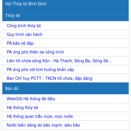
Hội Thủy lợi Bình Định
Thủy lợi
Công trình thủy lợi
Quy trình vận hành
PA bảo vệ đập
PA ứng phó thiên tai công trình
Liên hồ chứa sông Kôn - Hà Thanh, Sông Ba, Sông Sê...
PA ứng phó với tình huống khẩn cấp
Ban Chỉ huy PCTT - TKCN hồ chứa, đập dâng
Bản đồ
WebGIS Hệ thống đê điều
Hệ thống thủy lợi
Hệ thống quan trắc mưa, mực nước
Nước biển dâng do bão mạnh, siêu bão