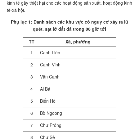
kinh tế gây thiệt hại cho các hoạt động sản xuất, hoạt động kinh
tế-xã hội.
Phụ lục 1: Danh sách các khu vực có nguy cơ xảy ra lũ
quét, sạt lở đất đá trong 06 giờ tới
TT
Xã, phường
1
Canh Liên
2
Canh Vinh
3
Vân Canh
4
Al Bá
5
Biển Hồ
6
Bờ Ngoong
7
Chư Prông
8
Chư Sê