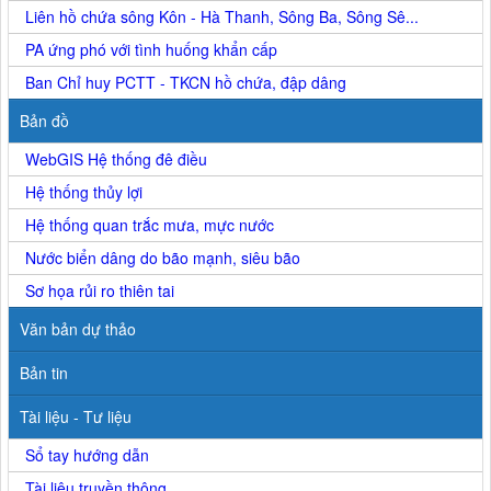
Liên hồ chứa sông Kôn - Hà Thanh, Sông Ba, Sông Sê...
PA ứng phó với tình huống khẩn cấp
Ban Chỉ huy PCTT - TKCN hồ chứa, đập dâng
Bản đồ
WebGIS Hệ thống đê điều
Hệ thống thủy lợi
Hệ thống quan trắc mưa, mực nước
Nước biển dâng do bão mạnh, siêu bão
Sơ họa rủi ro thiên tai
Văn bản dự thảo
Bản tin
Tài liệu - Tư liệu
Sổ tay hướng dẫn
Tài liệu truyền thông