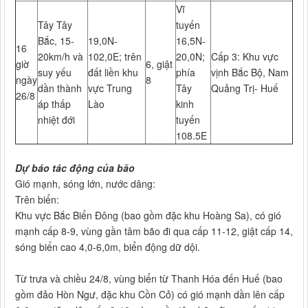
Vĩ
Tây Tây
tuyến
Bắc, 15­
19,0N-
16,5N-
16
20km/h và
102,0E; trên
20,0N;
Cấp 3: Khu vực
giờ
6, giật
suy yếu
đất liền khu
phía
vịnh Bắc Bộ, Nam
ngày
8
dần thành
vực Trung
Tây
Quảng Trị- Huế
26/8
áp thấp
Lào
kinh
nhiệt đới
tuyến
108.5E
Dự báo tác động của bão
Gió mạnh, sóng lớn, nước dâng:
Trên biển:
Khu vực Bắc Biển Đông (bao gồm đặc khu Hoàng Sa), có gió
mạnh cấp 8-9, vùng gần tâm bão đi qua cấp 11-12, giật cấp 14,
sóng biển cao 4,0-6,0m, biển động dữ dội.
Từ trưa và chiều 24/8, vùng biển từ Thanh Hóa đến Huế (bao
gồm đảo Hòn Ngư, đặc khu Cồn Cỏ) có gió mạnh dần lên cấp