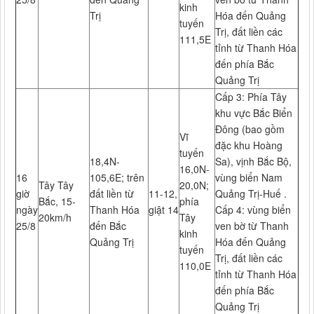
kinh
Trị
Hóa đến Quảng
tuyến
Trị, đất liền các
111,5E
tỉnh từ Thanh Hóa
đến phía Bắc
Quảng Trị
Cấp 3: Phía Tây
khu vực Bắc Biển
Đông (bao gồm
Vĩ
đặc khu Hoàng
tuyến
18,4N-
Sa), vịnh Bắc Bộ,
16,0N-
16
105,6E; trên
vùng biển Nam
Tây Tây
20,0N;
giờ
đất liền từ
11-12,
Quảng Trị-Huế .
Bắc, 15­
phía
ngày
Thanh Hóa
giật 14
Cấp 4: vùng biển
20km/h
Tây
25/8
đến Bắc
ven bờ từ Thanh
kinh
Quảng Trị
Hóa đến Quảng
tuyến
Trị, đất liền các
110,0E
tỉnh từ Thanh Hóa
đến phía Bắc
Quảng Trị