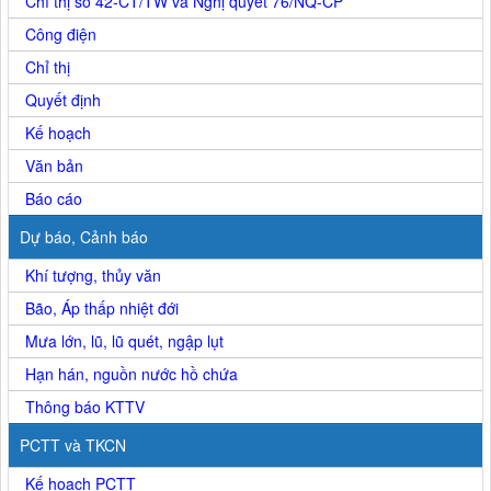
Chỉ thị số 42-CT/TW và Nghị quyết 76/NQ-CP
Công điện
Chỉ thị
Quyết định
Kế hoạch
Văn bản
Báo cáo
Dự báo, Cảnh báo
Khí tượng, thủy văn
Bão, Áp thấp nhiệt đới
Mưa lớn, lũ, lũ quét, ngập lụt
Hạn hán, nguồn nước hồ chứa
Thông báo KTTV
PCTT và TKCN
Kế hoạch PCTT