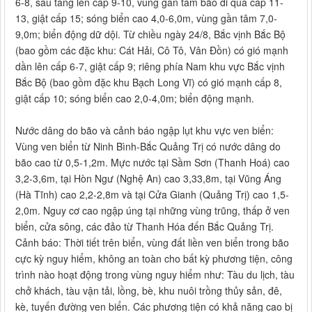
6-8, sau tăng lên cấp 9-10, vùng gần tâm bão đi qua cấp 11-
13, giật cấp 15; sóng biển cao 4,0-6,0m, vùng gần tâm 7,0-
9,0m; biển động dữ dội. Từ chiều ngày 24/8, Bắc vịnh Bắc Bộ
(bao gồm các đặc khu: Cát Hải, Cô Tô, Vân Đồn) có gió mạnh
dần lên cấp 6-7, giật cấp 9; riêng phía Nam khu vực Bắc vịnh
Bắc Bộ (bao gồm đặc khu Bạch Long Vĩ) có gió mạnh cấp 8,
giật cấp 10; sóng biển cao 2,0-4,0m; biển động mạnh.
Nước dâng do bão và cảnh báo ngập lụt khu vực ven biển:
Vùng ven biển từ Ninh Bình-Bắc Quảng Trị có nước dâng do
bão cao từ 0,5-1,2m. Mực nước tại Sầm Sơn (Thanh Hoá) cao
3,2-3,6m, tại Hòn Ngư (Nghệ An) cao 3,3­3,8m, tại Vũng Áng
(Hà Tĩnh) cao 2,2-2,8m và tại Cửa Gianh (Quảng Trị) cao 1,5­
2,0m. Nguy cơ cao ngập úng tại những vùng trũng, thấp ở ven
biển, cửa sông, các đảo từ Thanh Hóa đến Bắc Quảng Trị.
Cảnh báo: Thời tiết trên biển, vùng đất liền ven biển trong bão
cực kỳ nguy hiểm, không an toàn cho bất kỳ phương tiện, công
trình nào hoạt động trong vùng nguy hiểm như: Tàu du lịch, tàu
chở khách, tàu vận tải, lồng, bè, khu nuôi trồng thủy sản, đê,
kè, tuyến đường ven biển. Các phương tiện có khả năng cao bị