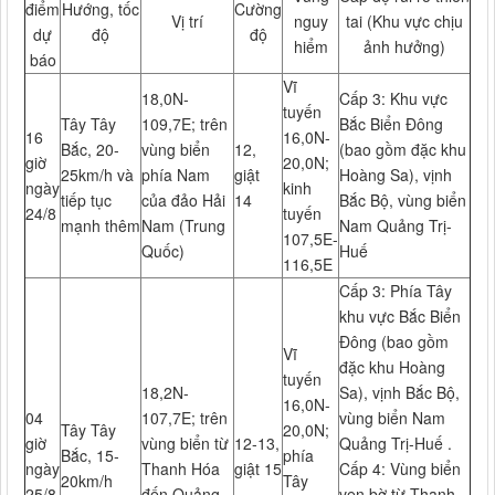
điểm
Hướng, tốc
Cường
Vị trí
nguy
tai (Khu vực chịu
dự
độ
độ
hiểm
ảnh hưởng)
báo
Vĩ
18,0N-
Cấp 3: Khu vực
tuyến
Tây Tây
109,7E; trên
Bắc Biển Đông
16
16,0N-
Bắc, 20­
vùng biển
12,
(bao gồm đặc khu
giờ
20,0N;
25km/h và
phía Nam
giật
Hoàng Sa), vịnh
ngày
kinh
tiếp tục
của đảo Hải
14
Bắc Bộ, vùng biển
24/8
tuyến
mạnh thêm
Nam (Trung
Nam Quảng Trị-
107,5E-
Quốc)
Huế
116,5E
Cấp 3: Phía Tây
khu vực Bắc Biển
Đông (bao gồm
Vĩ
đặc khu Hoàng
tuyến
18,2N-
Sa), vịnh Bắc Bộ,
16,0N-
04
107,7E; trên
vùng biển Nam
Tây Tây
20,0N;
giờ
vùng biển từ
12-13,
Quảng Trị-Huế .
Bắc, 15­
phía
ngày
Thanh Hóa
giật 15
Cấp 4: Vùng biển
20km/h
Tây
25/8
đến Quảng
ven bờ từ Thanh