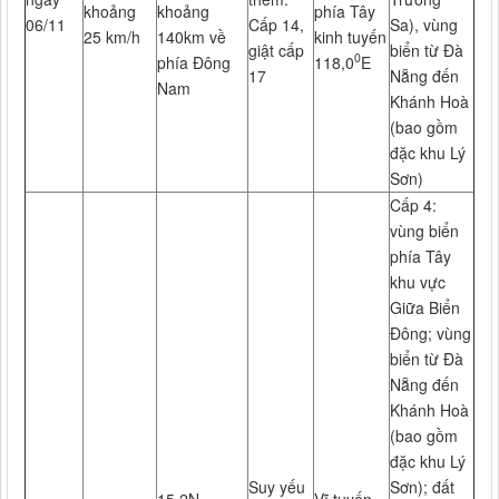
khoảng
khoảng
phía Tây
06/11
Cấp 14,
Sa), vùng
25 km/h
140km về
kinh tuyến
giật cấp
biển từ Đà
0
phía Đông
118,0
E
17
Nẵng đến
Nam
Khánh Hoà
(bao gồm
đặc khu Lý
Sơn)
Cấp 4:
vùng biển
phía Tây
khu vực
Giữa Biển
Đông; vùng
biển từ Đà
Nẵng đến
Khánh Hoà
(bao gồm
đặc khu Lý
Suy yếu
Sơn); đất
15,2N-
Vĩ tuyến