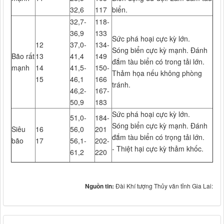
32,6
117
biển.
32,7-
118-
36,9
133
Sức phá hoại cực kỳ lớn.
12
37,0-
134-
Sóng biển cực kỳ mạnh. Đánh
Bão rất
13
41,4
149
đắm tàu biển có trong tải lớn.
mạnh
14
41,5-
150-
Thảm họa nếu không phòng
15
46,1
166
tránh.
46,2-
167-
50,9
183
Sức phá hoại cực kỳ lớn.
51,0-
184-
Sóng biển cực kỳ mạnh. Đánh
Siêu
16
56,0
201
đắm tàu biển có trọng tải lớn.
bão
17
56,1-
202-
- Thiệt hại cực kỳ thảm khốc.
61,2
220
Nguồn tin:
Đài Khí tượng Thủy văn tỉnh Gia Lai: