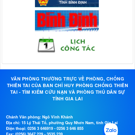
VĂN PHÒNG THƯỜNG TRỰC VỀ PHÒNG, CHỐNG
THIÊN TAI CỦA BAN CHỈ HUY PHÒNG CHỐNG THIÊN
TAI - TÌM KIẾM CỨU NẠN VÀ PHÒNG THỦ DÂN SỰ
TỈNH GIA LAI
Chánh Văn phòng: Ngô Vĩnh Khánh
Địa chỉ: 15 Lý Thái Tổ, phường Quy Nhơn Nam, tỉnh Gia Lai
Điện thoại:
0256 3 646919
-
0256 3 646 855
Fax: (0256) 3647 229 - 3535 239