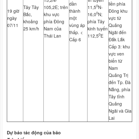
dần
liền phía
0
Tây Tây
105,2E; trên
11,5
N-
19 giờ
thành
Đông khu
0
Bắc,
khu vực
16,0
N;
ngày
một
vực từ
khoảng
phía Đông
phía Tây
07/11
vùng áp
Quảng
25 km/h
Nam của
kinh tuyến
thấp. <
Ngãi đến
0
Thái Lan
112,5
E
Cấp 6
Đắk Lắk
Cấp 3: khu
vực ven
biển từ
Nam
Quảng Trị
đến Tp. Đà
Nẵng, phía
Tây tỉnh
Quảng
Ngãi và Gia
Lai
Dự báo tác động của bão