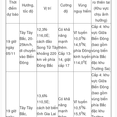
Thời
ro thiên tai
Hướng,
Cường
Vùng
điểm
Vị trí
(Khu vực
tốc độ
độ
nguy hiểm
dự báo
chịu ảnh
hưởng)
Cấp 4: khu
12,3N-
Có khả
Tây Tây
Vĩ tuyến
vực Giữa
116,0E;
năng
0
Bắc, 20­
10,0
N-
Biển Đông
19 giờ
cách đảo
mạnh
0
25km/h,
14,5
N;
(bao gồm
ngày
Song Tử Tây
thêm.
di chuyển
phía Đông
vùng biển
05/11
khoảng 220
Cấp 13-
vào Biển
kinh tuyến
phía Bắc
km về phía
14, giật
0
Đông
114,0
E
đặc khu
Đông Bắc
cấp 17
Trường Sa)
Cấp 4: khu
vực Giữa
Biển Đông
(bao gồm
13,6N-
Có khả
vùng biển
110,5E;
Vĩ tuyến
năng
phía Bắc
0
Tây Tây
cách bờ biển
10,5
N-
19 giờ
mạnh
đặc khu
0
Bắc,
tỉnh Gia Lai
15,5
N;
ngày
thêm.
Trường