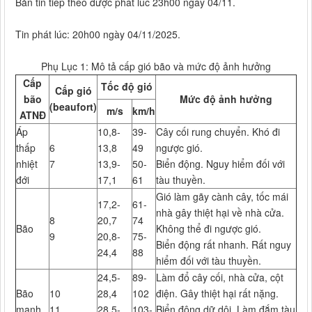
Bản tin tiếp theo được phát lúc 23h00 ngày 04/11.
Tin phát lúc: 20h00 ngày 04/11/2025.
Phụ Lục 1: Mô tả cấp gió bão và mức độ ảnh hưởng
Cấp
Tốc độ gió
Cấp gió
bão
Mức độ ảnh hưởng
(beaufort)
m/s
km/h
ATNĐ
Áp
10,8-
39-
Cây cối rung chuyển. Khó đi
thấp
6
13,8
49
ngược gió.
nhiệt
7
13,9-
50-
Biển động. Nguy hiểm đối với
đới
17,1
61
tàu thuyền.
Gió làm gãy cành cây, tốc mái
17,2-
61-
nhà gây thiệt hại về nhà cửa.
8
20,7
74
Bão
Không thể đi ngược gió.
9
20,8-
75-
Biển động rất nhanh. Rất nguy
24,4
88
hiểm đối với tàu thuyền.
24,5-
89-
Làm đổ cây cối, nhà cửa, cột
Bão
10
28,4
102
điện. Gây thiệt hại rất nặng.
mạnh
11
28,5-
103-
Biển động dữ dội. Làm đắm tàu