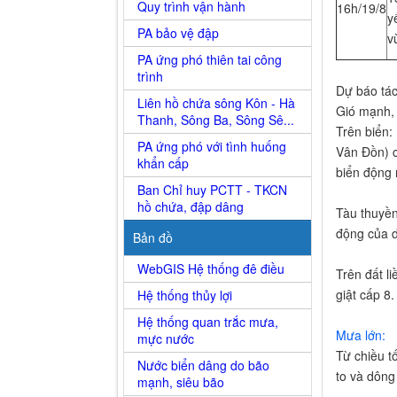
Quy trình vận hành
16h/19/8
y
PA bảo vệ đập
vu
PA ứng phó thiên tai công
trình
Dự báo tá
Liên hồ chứa sông Kôn - Hà
Gió mạnh, 
Thanh, Sông Ba, Sông Sê...
Trên biển: 
PA ứng phó với tình huống
Vân Đồn) co
khẩn cấp
biển động 
Ban Chỉ huy PCTT - TKCN
hồ chứa, đập dâng
Tàu thuyề
động của dô
Bản đồ
WebGIS Hệ thống đê điều
Trên đất li
giật cấp 8.
Hệ thống thủy lợi
Hệ thống quan trắc mưa,
Mưa lớn:
mực nước
Từ chiều 
Nước biển dâng do bão
to và dôn
mạnh, siêu bão