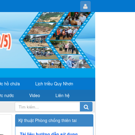
c hồ chứa
Lịch triều Quy Nhơn
ực nước
Video
Liên hệ
Kỹ thuật Phòng chống thiên tai
Tài liệu hướng dẫn sử dụng