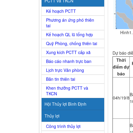
PCTT và TKCN
Kế hoạch PCTT
Phương án ứng phó thiên
tai
Hình1. 
Kế hoạch QL lũ tổng hợp
Quỹ Phòng, chống thiên tai
Xung kích PCTT cấp xã
Dự báo diễn
Thời
Báo cáo nhanh trực ban
điểm dự
Lịch trực Văn phòng
báo
Bản tin thiên tai
Khen thưởng PCTT và
TKCN
B
04h/19/8
1
Hội Thủy lợi Bình Định
Thủy lợi
B
Công trình thủy lợi
1