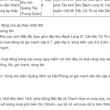
khu vực
ếu dần thành
6
phía Tây kinh
khu Bạch Long Vĩ, Cá
Quảng Tây
̀ng áp thấp
tuyến 108,5E
Hải, Cô Tô và Vân Đồ
(Trung Quốc)
c động của áp thấp nhiệt đới:
sóng lớn:
Khu vực vịnh Bắc Bộ (bao gồm đặc khu Bạch Long Vĩ, Cát Hải, Cô Tô v
́ mưa dông và gió mạnh cấp 6-7, giật cấp 9, sóng biển cao 2,0-3,5m,
mạnh.
n hoạt động trong các vùng nguy hiểm nói trên đều có khả năng chịu tá
ng, lốc, gió mạnh, sóng lớn.
ền: Vùng ven biển Quảng Ninh và Hải Phòng có gió mạnh dần lên cấp 6
tối 18/8 đến đêm 19/8, phía Đông Bắc Bộ và Thanh Hóa có mưa vừa, 
g với lượng mưa phổ biến 50-150mm, cục bộ có nơi mưa rất to trên 30