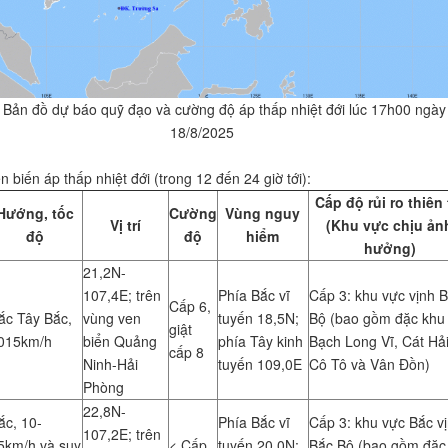
Bản đồ dự báo quỹ đạo và cường độ áp thấp nhiệt đới lúc 17h00 ngày
18/8/2025
 biến áp thấp nhiệt đới (trong 12 đến 24 giờ tới):
Cấp độ rủi ro thiên 
Hướng, tốc
Cường
Vùng nguy
Vị trí
(Khu vực chịu ản
độ
độ
hiểm
hưởng)
21,2N-
107,4E; trên
Phía Bắc vĩ
Cấp 3: khu vực vịnh 
Cấp 6,
ắc Tây Bắc,
vùng ven
tuyến 18,5N;
Bộ (bao gồm đặc khu
giật
0­15km/h
biển Quảng
phía Tây kinh
Bạch Long Vĩ, Cát Hải
cấp 8
Ninh-Hải
tuyến 109,0E
Cô Tô và Vân Đồn)
Phòng
22,8N-
ắc, 10­
Phía Bắc vĩ
Cấp 3: khu vực Bắc v
107,2E; trên
5km/h và suy
< Cấp
tuyến 20,0N;
Bắc Bộ (bao gồm đặc