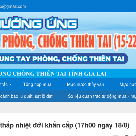
lb@gmail.com
trắc
Tổng hợp mưa
Mực nước thủy văn
Mực nướ
▼
cảnh báo lũ quét, sạt lở đất
Số liệu quan trắc tự động mưa - m
 thấp nhiệt đới khẩn cấp (17h00 ngày 18/8)