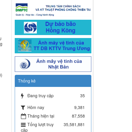
ụ
ng
8)
Thống kê
Đang truy cập
35
Hôm nay
9,381
Tháng hiện tại
87,558
Tổng lượt truy
35,581,881
cập