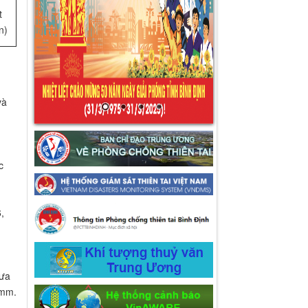
t
n)
à
c
,
mưa
0mm.