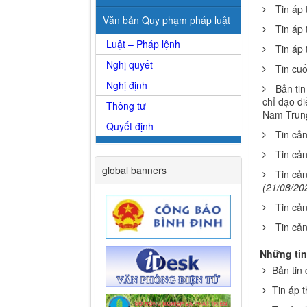
Tin áp 
Văn bản Quy phạm pháp luật
Tin áp 
Luật – Pháp lệnh
Tin áp 
Nghị quyết
Tin cuố
Nghị định
Bản ti
chỉ đạo đ
Thông tư
Nam Trun
Quyết định
Tin cả
Tin cả
global banners
Tin cản
(21/08/20
Tin cả
Tin cả
Những tin
Bản tin
Tin áp 