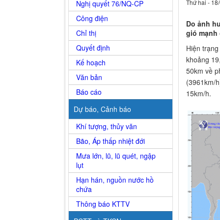
Thứ hai - 18
Nghị quyết 76/NQ-CP
Công điện
Do ảnh hươ
Chỉ thị
gió mạnh 
Quyết định
Hiện trạng a
khoảng 19,
Kế hoạch
50km về ph
Văn bản
(39­61km/h)
Báo cáo
15km/h.
Dự báo, Cảnh báo
Khí tượng, thủy văn
Bão, Áp thấp nhiệt đới
Mưa lớn, lũ, lũ quét, ngập
lụt
Hạn hán, nguồn nước hồ
chứa
Thông báo KTTV