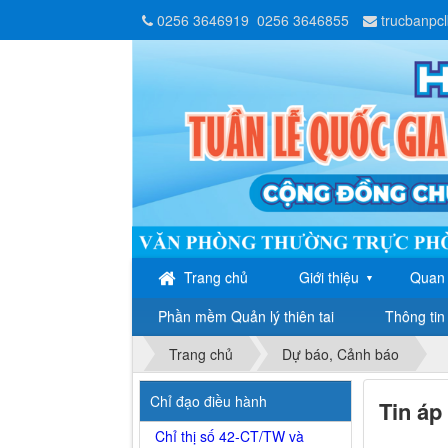
0256 3646919
0256 3646855
trucbanpc
Trang chủ
Giới thiệu
Quan 
▼
Phần mềm Quản lý thiên tai
Thông tin 
Trang chủ
Dự báo, Cảnh báo
Chỉ đạo điều hành
Tin áp
Chỉ thị số 42-CT/TW và