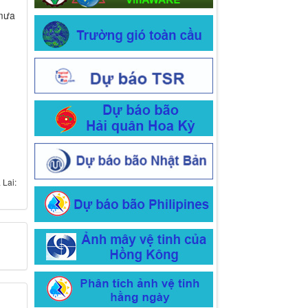
 mưa
 Lai: