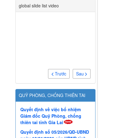
global slide list video
Trước
Sau
QUỸ PHÒNG, CHỐNG THIÊN TAI
Quyết định về việc bổ nhiệm
Giám đốc Quỹ Phòng, chống
thiên tai tỉnh Gia Lai
Quyết định số 05/2026/QĐ-UBND