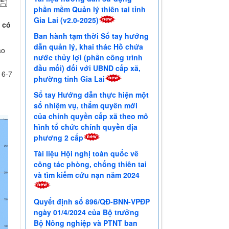
phần mềm Quản lý thiên tai tỉnh
Gia Lai (v2.0-2025)
 có
Ban hành tạm thời Sổ tay hướng
dẫn quản lý, khai thác Hồ chứa
ào
nước thủy lợi (phần công trình
đầu mối) đối với UBND cấp xã,
 6-7
phường tỉnh Gia Lai
Sổ tay Hướng dẫn thực hiện một
số nhiệm vụ, thẩm quyền mới
của chính quyền cấp xã theo mô
hình tổ chức chính quyền địa
phương 2 cấp
Tài liệu Hội nghị toàn quốc về
công tác phòng, chống thiên tai
và tìm kiếm cứu nạn năm 2024
Quyết định số 896/QĐ-BNN-VPĐP
ngày 01/4/2024 của Bộ trưởng
Bộ Nông nghiệp và PTNT ban